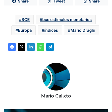
Share
Tweet
Share
BCE
bce estimulos monetarios
Europa
índices
Mario Draghi
Mario Calixto