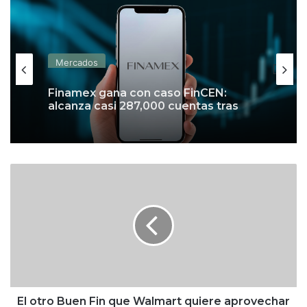
Mercados
Finamex gana con caso FinCEN:
alcanza casi 287,000 cuentas tras
cierre de Vector
E
l
o
t
r
o
B
u
e
n
El otro Buen Fin que Walmart quiere aprovechar