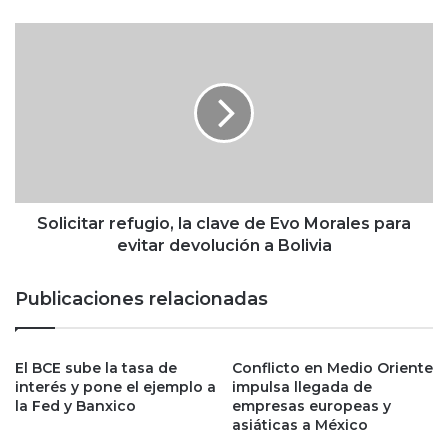
F
i
S
n
o
q
l
u
i
e
c
W
i
a
t
l
a
m
r
a
r
Solicitar refugio, la clave de Evo Morales para
r
e
evitar devolución a Bolivia
t
f
q
u
Publicaciones relacionadas
u
g
i
i
e
o
El BCE sube la tasa de
Conflicto en Medio Oriente
r
,
interés y pone el ejemplo a
impulsa llegada de
e
l
la Fed y Banxico
empresas europeas y
a
a
asiáticas a México
p
c