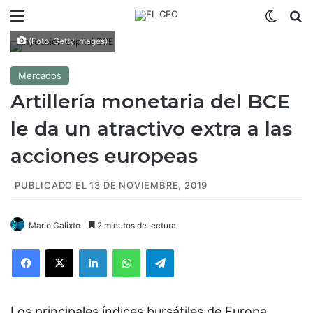
Menú
Switch
B
(Foto: Getty Images)
Mercados
Artillería monetaria del BCE
le da un atractivo extra a las
acciones europeas
PUBLICADO EL 13 DE NOVIEMBRE, 2019
Mario Calixto
2 minutos de lectura
Facebook
X
LinkedIn
WhatsApp
Telegram
Los principales índices bursátiles de Europa