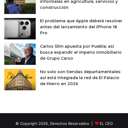
informales en agricultura, servicios y
i
construcción
t
a
El problema que Apple deberá resolver
r
antes del lanzamiento del iPhone 18
d
Pro
e
v
Carlos Slim apuesta por Puebla; así
o
busca expandir el imperio inmobiliario
l
de Grupo Carso
u
c
i
No solo son tiendas departamentales:
ó
así está integrada la red de El Palacio
n
de Hierro en 2026
a
B
o
l
i
v
© Copyright 2026, Derechos Reservados |
EL CEO
i