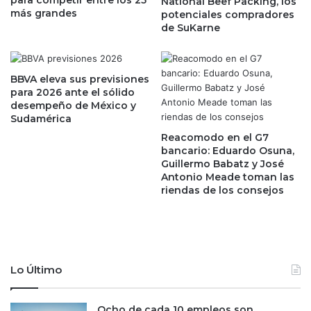
National Beef Packing, los
u
n
más grandes
potenciales compradores
n
y
de SuKarne
t
v
o
e
s
n
e
t
BBVA eleva sus previsiones
n
a
para 2026 ante el sólido
n
desempeño de México y
d
Sudamérica
u
e
e
a
Reacomodo en el G7
v
u
bancario: Eduardo Osuna,
a
Guillermo Babatz y José
t
Antonio Meade toman las
m
o
riendas de los consejos
a
s
r
c
c
r
a
e
d
c
e
e
Lo Último
a
n
u
a
t
Ocho de cada 10 empleos son
d