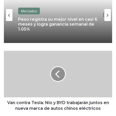
Mercados
Mercados
Finamex gana con caso FinCEN:
alcanza casi 287,000 cuentas tras
Peso registra su mejor nivel en casi 6
cierre de Vector
meses y logra ganancia semanal de
1.05%
V
a
n
c
o
n
t
r
a
T
Van contra Tesla: Nio y BYD trabajarán juntos en
e
nueva marca de autos chinos eléctricos
s