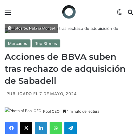
Menú
Switch
B
Fotoarte: Natalia Montiel
Mercados
Top Stories
Acciones de BBVA suben
tras rechazo de adquisición
de Sabadell
PUBLICADO EL 7 DE MAYO, 2024
Pool CEO
1 minuto de lectura
Facebook
X
LinkedIn
WhatsApp
Telegram