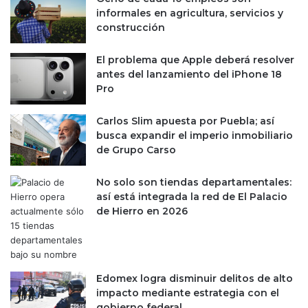
o
informales en agricultura, servicios y
o
s
construcción
b
c
l
h
e
El problema que Apple deberá resolver
i
d
antes del lanzamiento del iPhone 18
n
í
Pro
o
g
s
i
Carlos Slim apuesta por Puebla; así
e
t
busca expandir el imperio inmobiliario
l
o
de Grupo Carso
é
d
c
u
No solo son tiendas departamentales:
t
r
así está integrada la red de El Palacio
r
a
de Hierro en 2026
i
n
c
t
o
e
s
a
b
Edomex logra disminuir delitos de alto
r
impacto mediante estrategia con el
i
gobierno federal