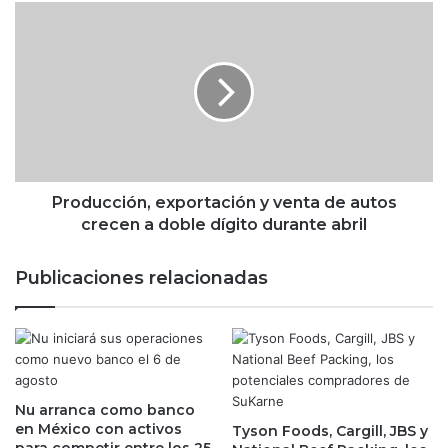
l
P
a
r
:
o
N
d
i
u
o
c
y
c
B
i
Y
ó
D
n
Producción, exportación y venta de autos
t
,
crecen a doble dígito durante abril
r
e
a
x
Publicaciones relacionadas
b
p
a
o
j
r
a
t
r
a
á
c
n
Nu arranca como banco
i
en México con activos
j
Tyson Foods, Cargill, JBS y
ó
para competir entre los 25