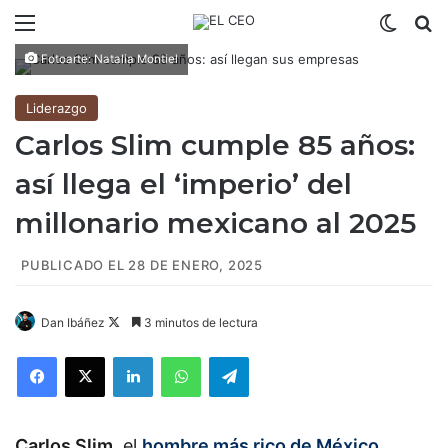
Menú
Switch
B
Fotoarte: Natalia Montiel
Liderazgo
Carlos Slim cumple 85 años:
así llega el ‘imperio’ del
millonario mexicano al 2025
PUBLICADO EL 28 DE ENERO, 2025
Dan Ibáñez
F
3 minutos de lectura
o
Facebook
X
LinkedIn
WhatsApp
Telegram
l
l
o
Carlos Slim,
el
w
hombre más rico de México
,