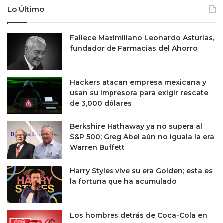
M
a
Lo Último
é
v
x
i
i
Fallece Maximiliano Leonardo Asturias,
v
c
fundador de Farmacias del Ahorro
i
o
d
e
a
n
e
Hackers atacan empresa mexicana y
M
n
usan su impresora para exigir rescate
a
2
de 3,000 dólares
p
0
s
2
Berkshire Hathaway ya no supera al
4
S&P 500; Greg Abel aún no iguala la era
,
Warren Buffett
s
e
Harry Styles vive su era Golden; esta es
ñ
la fortuna que ha acumulado
a
l
a
Los hombres detrás de Coca-Cola en
s