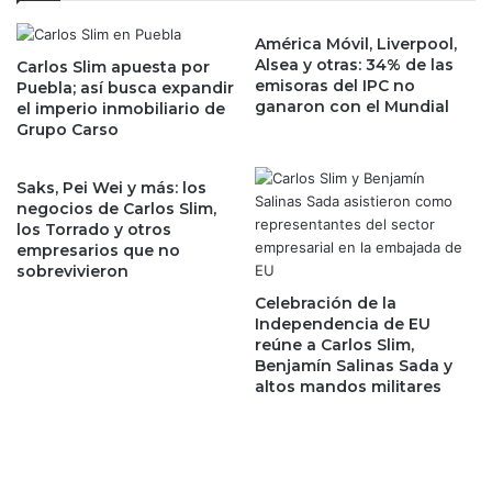
b
p
i
América Móvil, Liverpool,
e
Alsea y otras: 34% de las
a
Carlos Slim apuesta por
g
emisoras del IPC no
Puebla; así busca expandir
e
a
ganaron con el Mundial
el imperio inmobiliario de
l
r
Grupo Carso
n
t
o
r
m
a
Saks, Pei Wei y más: los
b
s
negocios de Carlos Slim,
r
los Torrado y otros
l
empresarios que no
e
a
sobrevivieron
d
t
e
u
Celebración de la
l
r
Independencia de EU
G
reúne a Carlos Slim,
b
Benjamín Salinas Sada y
o
u
altos mandos militares
l
l
f
e
o
n
d
c
e
i