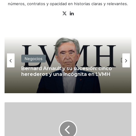
números, contratos y opacidad en historias claras y relevantes.
X
Lin
ke
dIn
Negocios
Bernard Arnault y su sucesión: cinco
herederos y una incógnita en LVMH
G
o
o
g
l