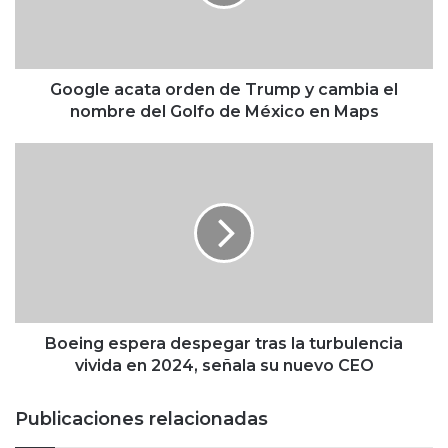
e
a
c
a
t
Google acata orden de Trump y cambia el
a
nombre del Golfo de México en Maps
o
r
B
d
o
e
e
n
i
d
n
e
g
T
e
r
s
u
p
m
e
Boeing espera despegar tras la turbulencia
p
r
vivida en 2024, señala su nuevo CEO
y
a
c
d
Publicaciones relacionadas
a
e
m
s