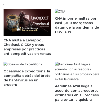
e
i
n
s
p
i
r
CNA impone multas por
o
casi 1,300 mdp; casos
e
n
datan de la pandemia de
c
e
COVID-19
i
s
o
a
CNA multa a Liverpool,
s
F
Chedraui, GICSA y otras
a
é
empresas por prácticas
c
l
anticompetitivas en rentas
o
i
n
x
s
A
Oceanwide Expeditions: la
u
r
compañía detrás del brote
m
t
de hantavirus en un
i
u
crucero
Aerolínea Azul llega a
d
r
acuerdo con acreedores
o
o
ordinarios en su proceso
r
M
para evitar la quiebra
e
e