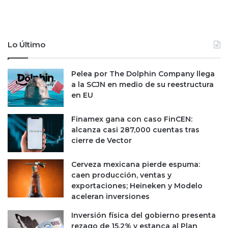
s
d
y
i
t
n
i
a
Lo Último
e
c
n
o
d
m
Pelea por The Dolphin Company llega
a
o
a la SCJN en medio de su reestructura
s
p
en EU
:
r
A
o
Finamex gana con caso FinCEN:
N
c
alcanza casi 287,000 cuentas tras
T
u
cierre de Vector
A
r
D
a
Cerveza mexicana pierde espuma:
d
caen producción, ventas y
o
exportaciones; Heineken y Modelo
r
aceleran inversiones
f
i
Inversión física del gobierno presenta
s
rezago de 15.2% y estanca al Plan