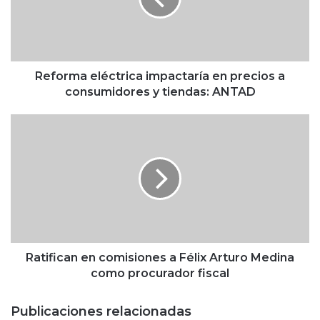
m
a
e
l
é
Reforma eléctrica impactaría en precios a
c
consumidores y tiendas: ANTAD
t
r
R
i
a
c
t
a
i
i
f
m
i
p
c
a
a
c
n
t
e
Ratifican en comisiones a Félix Arturo Medina
a
n
como procurador fiscal
r
c
í
o
Publicaciones relacionadas
a
m