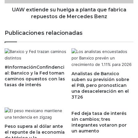
c
n
e
d
UAW extiende su huelga a planta que fabrica
n
e
repuestos de Mercedes Benz
t
s
r
u
Publicaciones relacionadas
a
h
l
u
a
e
m
l
a
g
y
#InformaciónConfindenci
a
al: Banxico y la Fed toman
o
Analistas de Banxico
a
caminos opuestos con las
suben su previsión sobre
r
p
tasas de interés
el PIB, pero pronostican
d
l
una desaceleración en el
e
a
3T26
s
n
c
t
o
a
Fed deja tasa de interés
n
sin cambios; tres
q
integrantes votaron por
f
u
Peso supera al dólar ante
un aumento
i
el repunte de la economía
e