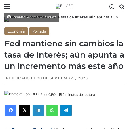
Menú
Switch
B
Fotoarte: Andrea Velázquez
Economía
Portada
Fed mantiene sin cambios la
tasa de interés; aún apunta a
un incremento más este año
PUBLICADO EL 20 DE SEPTIEMBRE, 2023
Pool CEO
2 minutos de lectura
Facebook
X
LinkedIn
WhatsApp
Telegram