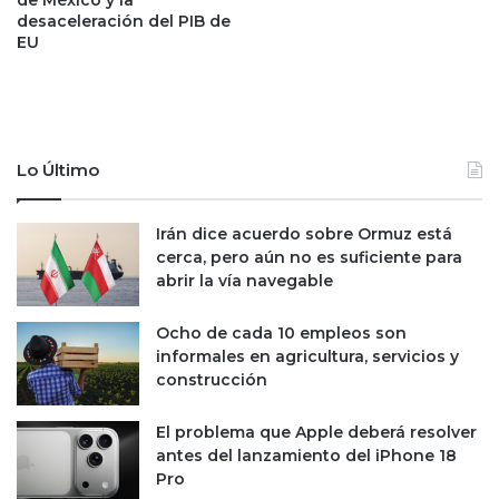
de México y la
a
f
desaceleración del PIB de
n
a
EU
z
b
a
r
e
i
n
c
t
a
r
r
Lo Último
e
e
l
p
Irán dice acuerdo sobre Ormuz está
o
u
cerca, pero aún no es suficiente para
s
e
abrir la vía navegable
h
s
o
t
g
o
Ocho de cada 10 empleos son
a
s
informales en agricultura, servicios y
r
d
construcción
e
e
s
M
El problema que Apple deberá resolver
m
e
antes del lanzamiento del iPhone 18
e
r
Pro
x
c