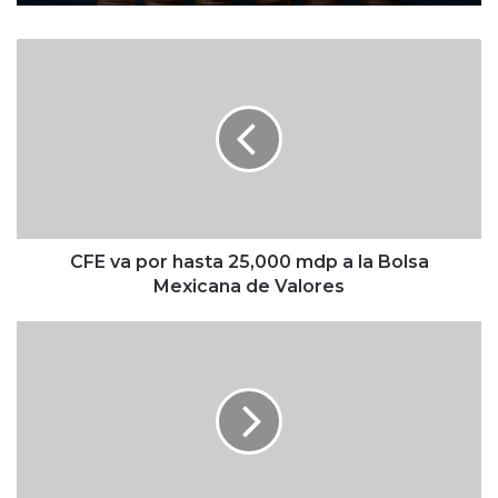
C
F
E
v
a
p
o
r
h
a
CFE va por hasta 25,000 mdp a la Bolsa
s
Mexicana de Valores
t
a
P
2
e
5
s
,
o
0
m
0
e
0
x
m
i