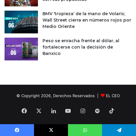
l
a
BMV ‘tropieza’ de la mano de Volaris;
a
Wall Street cierra en números rojos por
n
Medio Oriente
t
e
s
Peso se enracha frente al dólar, al
a
fortalecerse con la decisión de
l
Banxico
a
d
e
l
a
i
© Copyright 2026, Derechos Reservados |
EL CEO
n
f
l
Facebook
X
LinkedIn
YouTube
Instagram
Spotify
TikTok
a
c
i
ó