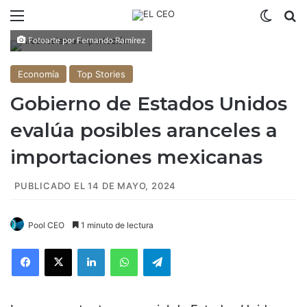
Menú
Switch
B
Fotoarte por Fernando Ramírez
Economía
Top Stories
Gobierno de Estados Unidos
evalúa posibles aranceles a
importaciones mexicanas
PUBLICADO EL 14 DE MAYO, 2024
Pool CEO
1 minuto de lectura
Facebook
X
LinkedIn
WhatsApp
Telegram