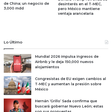
a
t
de China; un negocio de
desinterés en el T-MEC,
l
3,000 mdd
r
pero México mantiene
o
ventaja arancelaria
o
r
p
e
i
s
e
z
o
Lo Último
a
n
t
Mundial 2026 impulsa ingresos de
e
Airbnb y le deja 150,000 nuevos
e
alojamientos
l
d
Congresistas de EU exigen cambios al
ó
T-MEC y aumentan la presión sobre
l
México
a
r
Hernán ‘Grillo’ Sada confirma que
e
buscará gobernar Nuevo León; estas
n
son sus propuestas