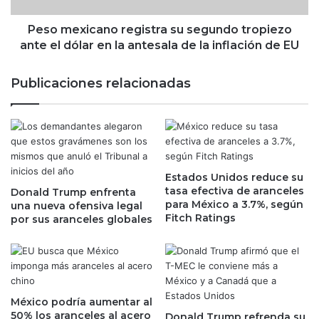
d
c
p
a
Peso mexicano registra su segundo tropiezo
a
n
ante el dólar en la antesala de la inflación de EU
l
o
a
r
Publicaciones relacionadas
B
e
o
g
l
i
s
s
a
t
M
r
e
Estados Unidos reduce su
a
tasa efectiva de aranceles
x
Donald Trump enfrenta
s
para México a 3.7%, según
una nueva ofensiva legal
i
u
Fitch Ratings
por sus aranceles globales
c
s
a
e
n
g
a
u
d
n
e
d
México podría aumentar al
V
o
50% los aranceles al acero
Donald Trump refrenda su