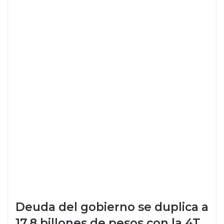
Deuda del gobierno se duplica a
17.8 billones de pesos con la 4T
El ‘guardadito’ de la 4T sigue sin