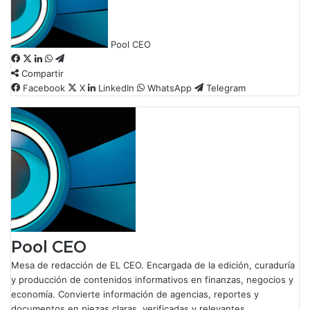
Pool CEO
F
X
L
W
T
Compartir
a
i
h
e
c
Facebook
n
a
l
X
LinkedIn
WhatsApp
Telegram
e
k
t
e
b
e
s
g
o
d
A
r
o
I
p
a
k
n
p
m
Pool CEO
Mesa de redacción de EL CEO. Encargada de la edición, curaduría
y producción de contenidos informativos en finanzas, negocios y
economía. Convierte información de agencias, reportes y
documentos en piezas claras, verificadas y relevantes.