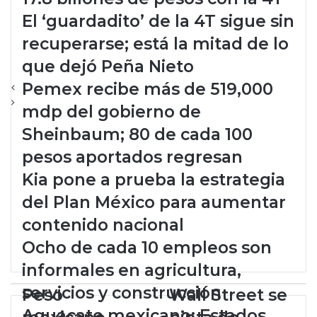
recuperarse; está la mitad de lo
que dejó Peña Nieto
Pemex recibe más de 519,000
mdp del gobierno de
Sheinbaum; 80 de cada 100
pesos aportados regresan
Kia pone a prueba la estrategia
del Plan México para aumentar
contenido nacional
Ocho de cada 10 empleos son
informales en agricultura,
servicios y construcción
Aguacate mexicano: Estados
P
Peso
W
Wall Street se
Unidos reanuda inspecciones
e
a