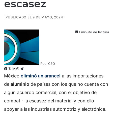
escasez
PUBLICADO EL 9 DE MAYO, 2024
1 minuto de lectura
Pool CEO
F
X
L
W
T
a
i
h
e
México
eliminó un arancel
a las importaciones
c
n
a
l
de
aluminio
de países con los que no cuenta con
e
k
t
e
b
e
s
g
algún acuerdo comercial, con el objetivo de
o
d
A
r
combatir la escasez del material y con ello
o
I
p
a
k
n
p
m
apoyar a las industrias automotriz y electrónica.