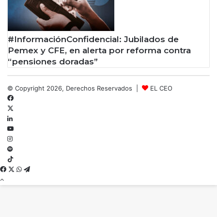
#InformaciónConfidencial: Jubilados de
Pemex y CFE, en alerta por reforma contra
“pensiones doradas”
© Copyright 2026, Derechos Reservados |
EL CEO
Facebook
X
LinkedIn
YouTube
Instagram
Spotify
TikTok
Facebook
X
WhatsApp
Telegram
Botón
volver
arriba