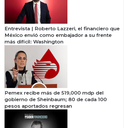
d
e
e
s
c
e
i
s
s
i
Entrevista | Roberto Lazzeri, el financiero que
i
o
México envió como embajador a su frente
ó
n
más difícil: Washington
n
e
d
s
e
c
B
o
a
n
n
g
x
a
i
n
Pemex recibe más de 519,000 mdp del
c
a
gobierno de Sheinbaum; 80 de cada 100
o
n
pesos aportados regresan
c
i
a
s