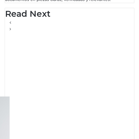
Read Next
Economía
Pemex recibe más de
519,000 mdp del
gobierno de Sheinbaum;
80 de cada 100 pesos
aportados regresan