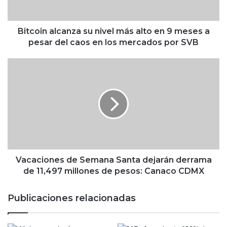
a
l
c
Bitcoin alcanza su nivel más alto en 9 meses a
a
pesar del caos en los mercados por SVB
n
z
V
a
a
s
c
u
a
n
c
i
i
v
o
e
n
l
e
m
s
Vacaciones de Semana Santa dejarán derrama
á
d
de 11,497 millones de pesos: Canaco CDMX
s
e
a
S
Publicaciones relacionadas
l
e
t
m
o
a