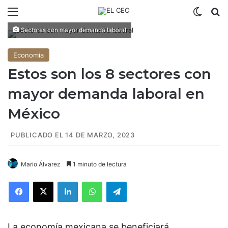
Menú
Switch
B
Sectores con mayor demanda laboral
Economía
Estos son los 8 sectores con
mayor demanda laboral en
México
PUBLICADO EL 14 DE MARZO, 2023
Mario Álvarez
1 minuto de lectura
Facebook
X
LinkedIn
WhatsApp
Telegram
La economía mexicana se beneficiará