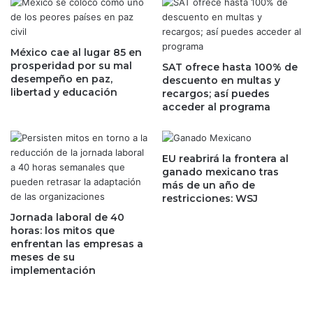
e
n
n
a
9
S
m
México cae al lugar 85 en
a
prosperidad por su mal
e
SAT ofrece hasta 100% de
n
desempeño en paz,
descuento en multas y
s
t
libertad y educación
recargos; así puedes
e
a
acceder al programa
s
d
a
e
p
j
e
a
EU reabrirá la frontera al
s
r
ganado mexicano tras
a
más de un año de
á
restricciones: WSJ
r
n
d
d
Jornada laboral de 40
e
e
horas: los mitos que
l
enfrentan las empresas a
r
meses de su
c
r
implementación
a
a
o
m
s
a