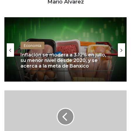
Mario Álvarez
Economía
Inflación se modera a 3.12% en julio,
su menor nivel desde 2020, y se
acerca a la meta de Banxico
B
i
t
c
o
i
n