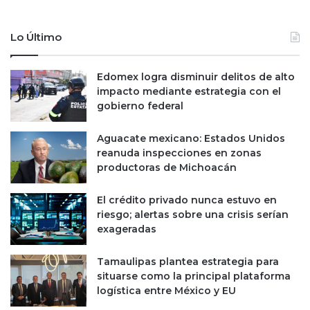
e
d
n
e
l
1
Lo Último
o
1
s
,
m
Edomex logra disminuir delitos de alto
4
e
impacto mediante estrategia con el
9
r
gobierno federal
7
c
m
a
i
Aguacate mexicano: Estados Unidos
d
l
reanuda inspecciones en zonas
o
l
productoras de Michoacán
s
o
p
n
El crédito privado nunca estuvo en
o
e
riesgo; alertas sobre una crisis serían
r
s
exageradas
S
d
V
e
Tamaulipas plantea estrategia para
B
p
situarse como la principal plataforma
e
logística entre México y EU
s
o