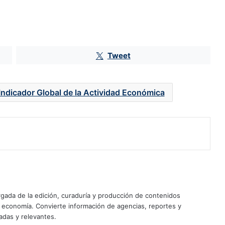
Pemex provoca caída de 8% en
inversión física; Plan México, sin
efecto todavía
IA, ‘nuevo motor’ económico de
Tweet
México: impulsará inversiones y
exportaciones, afirma el Banco
Mundial
Indicador Global de la Actividad Económica
Comercio bilateral entre México y
EU rompe récord y se acerca a los
500,000 mdd
Peso fuerte pega a las remesas:
dólares rinden menos a las familias
mexicanas
Remesas a México superan los
ada de la edición, curaduría y producción de contenidos
30,000 mdd; Guanajuato,
y economía. Convierte información de agencias, reportes y
Michoacán y Jalisco lideran la lista
adas y relevantes.