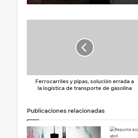
Peña Nieto
F
e
r
r
o
c
a
r
r
i
Ferrocarriles y pipas, solución errada a
l
la logística de transporte de gasolina
e
s
y
Publicaciones relacionadas
p
i
p
a