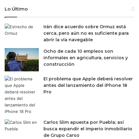
m
z
e
c
Lo Último
s
o
a
n
l
Irán dice acuerdo sobre Ormuz está
s
h
cerca, pero aún no es suficiente para
i
i
abrir la vía navegable
d
l
e
Ocho de cada 10 empleos son
o
r
informales en agricultura, servicios y
e
a
construcción
n
c
m
i
a
El problema que Apple deberá resolver
e
r
antes del lanzamiento del iPhone 18
r
z
Pro
r
o
e
g
r
a
Carlos Slim apuesta por Puebla; así
d
busca expandir el imperio inmobiliario
u
de Grupo Carso
a