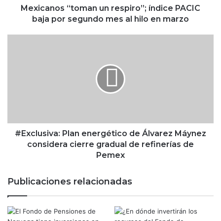
“
Mexicanos “toman un respiro”; índice PACIC
t
baja por segundo mes al hilo en marzo
o
m
#
a
E
n
x
u
c
n
l
r
u
e
s
s
i
p
v
i
a
#Exclusiva: Plan energético de Álvarez Máynez
r
:
considera cierre gradual de refinerías de
o
P
Pemex
”
l
;
a
Publicaciones relacionadas
í
n
n
e
d
n
i
e