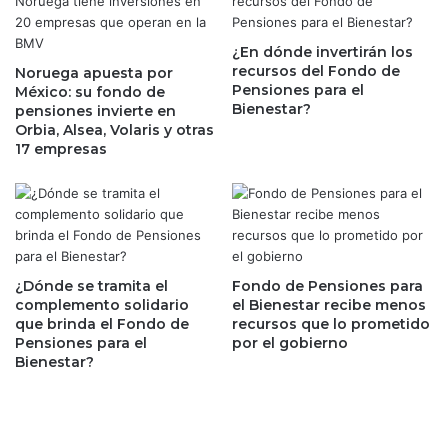
c
r
e
g
P
¿En dónde invertirán los
é
recursos del Fondo de
A
Noruega apuesta por
t
Pensiones para el
México: su fondo de
C
i
Bienestar?
pensiones invierte en
I
c
Orbia, Alsea, Volaris y otras
C
o
17 empresas
b
d
a
e
j
Á
a
l
p
v
o
a
r
r
¿Dónde se tramita el
Fondo de Pensiones para
s
e
complemento solidario
el Bienestar recibe menos
e
que brinda el Fondo de
recursos que lo prometido
z
Pensiones para el
por el gobierno
g
M
Bienestar?
u
á
n
y
d
n
o
e