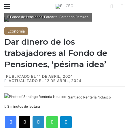
Menú
Switch
B
Fondo de Pensiones. Fotoarte: Fernando Ramírez.
Economía
Dar dinero de los
trabajadores al Fondo de
Pensiones, ‘pésima idea’
PUBLICADO EL 11 DE ABRIL, 2024
ACTUALIZADO EL 12 DE ABRIL, 2024
Santiago Rentería Nolasco
3 minutos de lectura
Facebook
X
LinkedIn
WhatsApp
Telegram