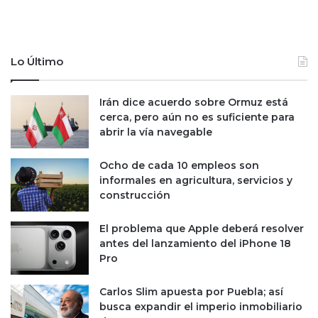
a
i
g
n
e
a
n
,
Lo Último
t
a
e
c
p
u
Irán dice acuerdo sobre Ormuz está
o
s
cerca, pero aún no es suficiente para
r
a
abrir la vía navegable
m
d
u
o
Ocho de cada 10 empleos son
e
d
informales en agricultura, servicios y
r
e
construcción
t
s
e
u
El problema que Apple deberá resolver
d
p
antes del lanzamiento del iPhone 18
e
u
Pro
a
e
f
s
Carlos Slim apuesta por Puebla; así
r
t
busca expandir el imperio inmobiliario
o
o