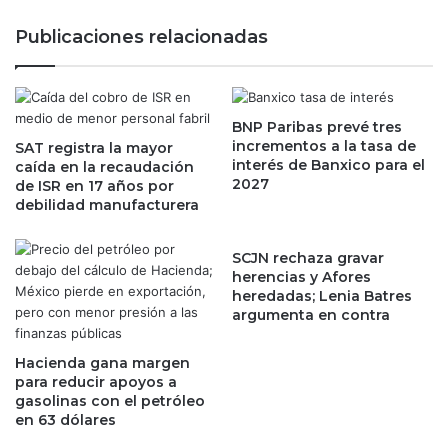
i
e
,
Publicaciones relacionadas
n
e
y
x
a
p
c
r
u
BNP Paribas prevé tres
e
s
incrementos a la tasa de
SAT registra la mayor
s
interés de Banxico para el
a
caída en la recaudación
i
2027
de ISR en 17 años por
n
d
debilidad manufacturera
d
e
e
n
h
t
SCJN rechaza gravar
o
e
herencias y Afores
m
d
heredadas; Lenia Batres
i
argumenta en contra
e
c
A
i
r
Hacienda gana margen
d
g
para reducir apoyos a
i
e
gasolinas con el petróleo
o
en 63 dólares
n
a
t