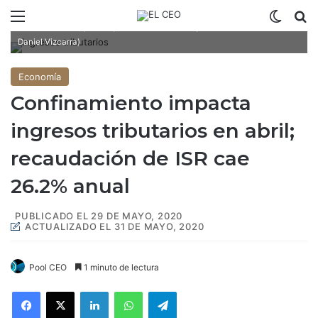
Menú
Switch
B
Uno menor impuesto puede atraer más empresas a Bolsa. (Fotoarte:
Daniel Vizcarra)
Economía
Confinamiento impacta
ingresos tributarios en abril;
recaudación de ISR cae
26.2% anual
PUBLICADO EL 29 DE MAYO, 2020
ACTUALIZADO EL 31 DE MAYO, 2020
Pool CEO
1 minuto de lectura
Facebook
X
LinkedIn
WhatsApp
Telegram