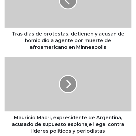
d
í
a
s
d
e
Tras días de protestas, detienen y acusan de
p
homicidio a agente por muerte de
r
afroamericano en Minneapolis
o
t
M
e
a
s
u
t
r
a
i
s
c
,
i
d
o
e
M
t
a
Mauricio Macri, expresidente de Argentina,
i
c
acusado de supuesto espionaje ilegal contra
e
r
líderes políticos y periodistas
n