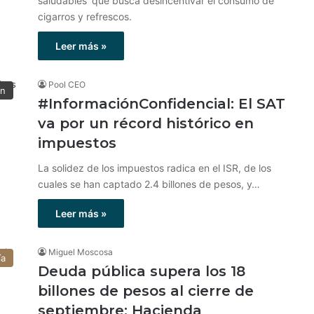
saludables' que busca desincentivar el consumo de
cigarros y refrescos.
Leer más »
Pool CEO
ón
#InformaciónConfidencial: El SAT
va por un récord histórico en
impuestos
La solidez de los impuestos radica en el ISR, de los
cuales se han captado 2.4 billones de pesos, y…
Leer más »
Miguel Moscosa
ía
Deuda pública supera los 18
billones de pesos al cierre de
septiembre: Hacienda