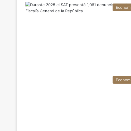
Econom
Econom