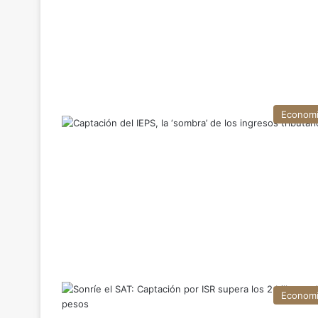
Econom
Econom