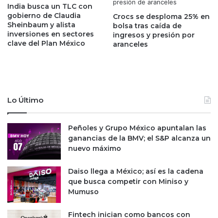
India busca un TLC con
a
n
gobierno de Claudia
Crocs se desploma 25% en
d
t
Sheinbaum y alista
bolsa tras caída de
o
e
inversiones en sectores
ingresos y presión por
p
r
clave del Plan México
aranceles
o
n
r
a
l
c
a
i
s
o
t
Lo Último
n
e
a
c
l
Peñoles y Grupo México apuntalan las
n
d
ganancias de la BMV; el S&P alcanza un
o
e
nuevo máximo
l
C
ó
a
g
Daiso llega a México; así es la cadena
m
i
que busca competir con Miniso y
p
c
Mumuso
b
a
e
s
l
Fintech inician como bancos con