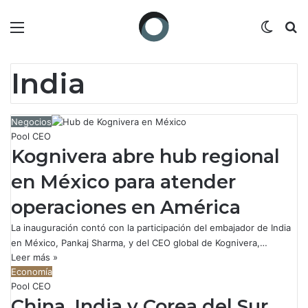
Menú
Switch
B
India
Negocios
Pool CEO
Kognivera abre hub regional
en México para atender
operaciones en América
La inauguración contó con la participación del embajador de India
en México, Pankaj Sharma, y del CEO global de Kognivera,…
Leer más »
Economía
Pool CEO
China, India y Corea del Sur