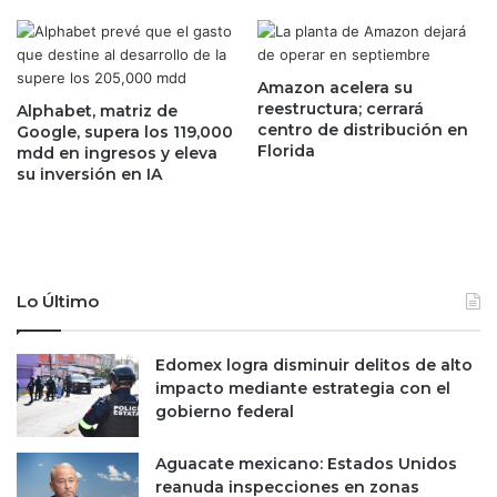
r
r
e
á
s
t
p
o
Amazon acelera su
u
reestructura; cerrará
d
Alphabet, matriz de
centro de distribución en
e
Google, supera los 119,000
o
Florida
mdd en ingresos y eleva
s
s
su inversión en IA
t
u
a
s
a
e
l
t
a
d
c
e
Lo Último
r
h
i
e
s
Edomex logra disminuir delitos de alto
r
i
impacto mediante estrategia con el
r
s
gobierno federal
a
e
m
c
i
Aguacate mexicano: Estados Unidos
o
e
reanuda inspecciones en zonas