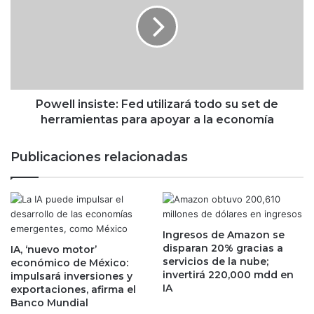
w
e
e
d
l
i
l
c
i
i
n
ó
s
n
i
Powell insiste: Fed utilizará todo su set de
d
s
herramientas para apoyar a la economía
e
t
l
e
Publicaciones relacionadas
a
:
i
F
n
e
f
d
l
u
a
Ingresos de Amazon se
t
disparan 20% gracias a
c
IA, ‘nuevo motor’
i
servicios de la nube;
económico de México:
i
l
invertirá 220,000 mdd en
impulsará inversiones y
ó
i
IA
exportaciones, afirma el
n
z
Banco Mundial
y
a