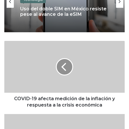
Uso del doble SIM en México resiste
pese al avance de la eSIM
C
O
V
I
D
-
1
9
a
f
COVID-19 afecta medición de la inflación y
e
respuesta a la crisis económica
c
t
P
a
o
m