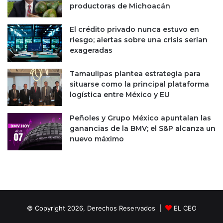
n
n
productoras de Michoacán
ó
t
m
a
El crédito privado nunca estuvo en
i
s
riesgo; alertas sobre una crisis serían
c
p
exageradas
a
a
r
Tamaulipas plantea estrategia para
a
situarse como la principal plataforma
a
logística entre México y EU
p
o
Peñoles y Grupo México apuntalan las
y
ganancias de la BMV; el S&P alcanza un
a
nuevo máximo
r
a
l
a
e
c
o
© Copyright 2026, Derechos Reservados |
EL CEO
n