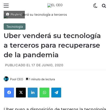
Menú
Switch
B
(Reuters)
Tecnología
Uber venderá su tecnología
a terceros para recuperarse
de la pandemia
PUBLICADO EL 17 DE JUNIO, 2020
Pool CEO
1 minuto de lectura
Facebook
X
LinkedIn
WhatsApp
Telegram
Uber puso a disposición de terceros la tecnología