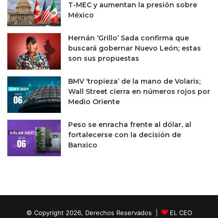
?
n
T-MEC y aumentan la presión sobre
p
México
o
r
Hernán ‘Grillo’ Sada confirma que
c
buscará gobernar Nuevo León; estas
o
son sus propuestas
n
s
BMV ‘tropieza’ de la mano de Volaris;
u
Wall Street cierra en números rojos por
l
Medio Oriente
t
a
s
Peso se enracha frente al dólar, al
e
fortalecerse con la decisión de
n
Banxico
m
a
t
e
r
i
© Copyright 2026, Derechos Reservados |
EL CEO
a