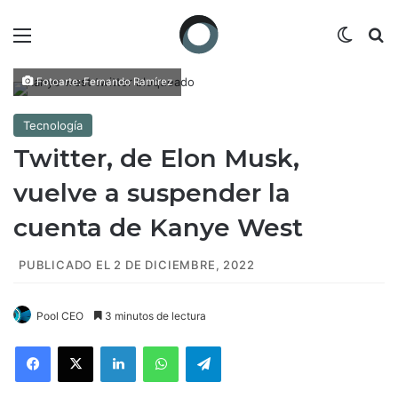
Menú
Switch
B
Fotoarte: Fernando Ramírez
Tecnología
Twitter, de Elon Musk,
vuelve a suspender la
cuenta de Kanye West
PUBLICADO EL 2 DE DICIEMBRE, 2022
Pool CEO
3 minutos de lectura
Facebook
X
LinkedIn
WhatsApp
Telegram