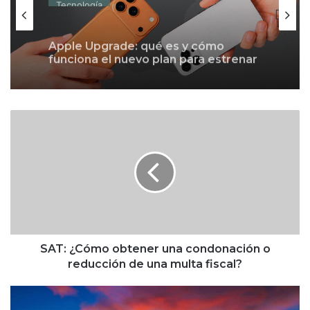
Apple Upgrade: qué es y cómo
funciona el nuevo plan para estrenar
un iPhone o una Mac con pagos
mensuales
S
A
T
:
¿
C
ó
m
o
o
SAT: ¿Cómo obtener una condonación o
b
reducción de una multa fiscal?
t
e
R
n
a