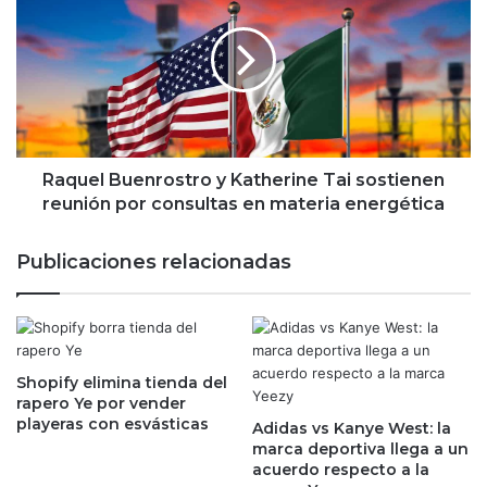
e
q
r
u
u
e
n
l
a
B
c
u
o
e
n
n
Raquel Buenrostro y Katherine Tai sostienen
d
r
reunión por consultas en materia energética
o
o
n
s
Publicaciones relacionadas
a
t
c
r
i
o
ó
y
n
K
o
Shopify elimina tienda del
a
rapero Ye por vender
r
t
playeras con esvásticas
e
Adidas vs Kanye West: la
h
marca deportiva llega a un
d
e
acuerdo respecto a la
u
r