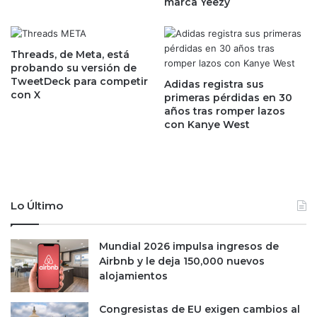
marca Yeezy
c
i
c
n
i
e
ó
T
Threads, de Meta, está
n
a
probando su versión de
d
TweetDeck para competir
i
Adidas registra sus
con X
e
s
primeras pérdidas en 30
u
años tras romper lazos
o
con Kanye West
n
s
a
t
m
i
u
e
l
n
t
e
Lo Último
a
n
f
r
i
e
Mundial 2026 impulsa ingresos de
s
u
Airbnb y le deja 150,000 nuevos
c
n
alojamientos
a
i
l
ó
Congresistas de EU exigen cambios al