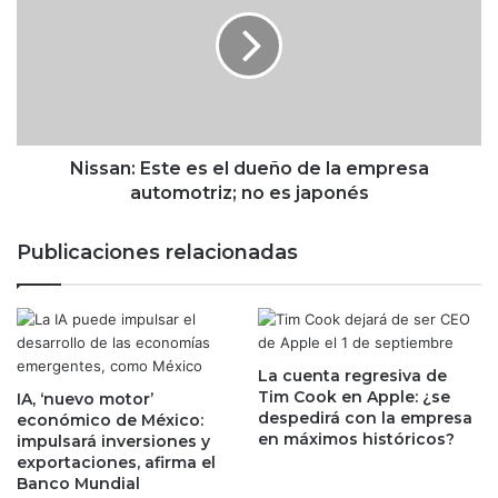
g
s
a
s
l
a
o
n
s
:
d
E
e
s
N
t
Nissan: Este es el dueño de la empresa
a
e
automotriz; no es japonés
v
e
i
s
Publicaciones relacionadas
d
e
a
l
d
d
?
u
T
e
r
La cuenta regresiva de
ñ
Tim Cook en Apple: ¿se
a
IA, ‘nuevo motor’
o
despedirá con la empresa
económico de México:
n
d
en máximos históricos?
impulsará inversiones y
s
e
exportaciones, afirma el
p
l
Banco Mundial
o
a