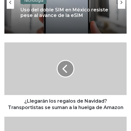
Tecnología
Uso del doble SIM en México resiste
pese al avance de la eSIM
¿
L
l
e
g
a
r
á
n
l
¿Llegarán los regalos de Navidad?
o
Transportistas se suman a la huelga de Amazon
s
r
N
e
i