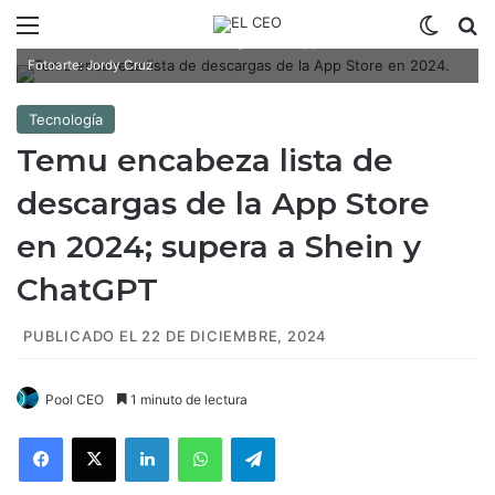
Menú
Switch
B
Temu encabeza lista de descargas de la App Store en 2024.
Fotoarte: Jordy Cruz
Tecnología
Temu encabeza lista de
descargas de la App Store
en 2024; supera a Shein y
ChatGPT
PUBLICADO EL 22 DE DICIEMBRE, 2024
Pool CEO
1 minuto de lectura
Facebook
X
LinkedIn
WhatsApp
Telegram