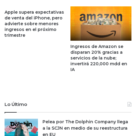
r
e
t
m
Apple supera expectativas
i
de venta del iPhone, pero
p
advierte sobre menores
s
r
ingresos en el próximo
t
e
trimestre
a
s
s
a
Ingresos de Amazon se
s
a
disparan 20% gracias a
e
u
servicios de la nube;
s
t
invertirá 220,000 mdd en
u
o
IA
m
m
a
o
n
t
a
r
l
i
Lo Último
a
z
h
;
u
n
Pelea por The Dolphin Company llega
e
o
a la SCJN en medio de su reestructura
l
e
en EU