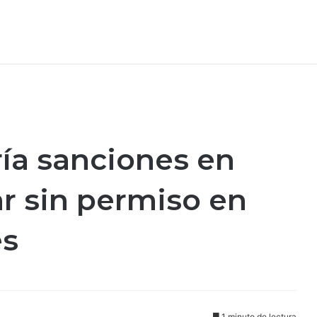
ía sanciones en
r sin permiso en
es
1 minuto de lectura