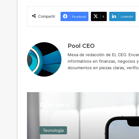
Compartir
Facebook
X
LinkedIn
Pool CEO
Mesa de redacción de EL CEO. Encarg
informativos en finanzas, negocios 
documentos en piezas claras, verific
Read Next
Tecnología