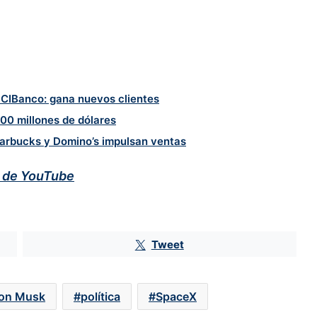
y CIBanco: gana nuevos clientes
00 millones de dólares
arbucks y Domino’s impulsan ventas
l de YouTube
Huawei reta a Apple y Samsung
Tweet
con su regreso al 5G
lon Musk
política
SpaceX
Gemini vs ChatGPT: la IA de Google