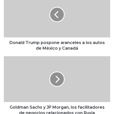
n
a
l
d
T
r
u
m
Donald Trump pospone aranceles a los autos
p
de México y Canadá
p
o
G
s
o
p
l
o
d
n
m
e
a
a
n
r
S
a
a
n
c
Goldman Sachs y JP Morgan, los facilitadores
c
h
de negocios relacionados con Rusia