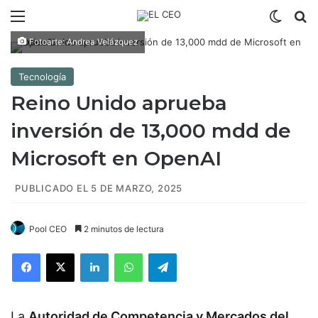
Menú
Switch
B
Fotoarte: Andrea Velázquez
Tecnología
Reino Unido aprueba
inversión de 13,000 mdd de
Microsoft en OpenAI
PUBLICADO EL 5 DE MARZO, 2025
Pool CEO
2 minutos de lectura
Facebook
X
LinkedIn
WhatsApp
Telegram
La
Autoridad de Competencia y Mercados del