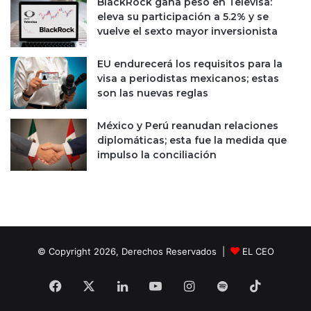
BlackRock gana peso en Televisa:
o
eleva su participación a 5.2% y se
n
vuelve el sexto mayor inversionista
a
d
EU endurecerá los requisitos para la
o
visa a periodistas mexicanos; estas
s
son las nuevas reglas
c
o
México y Perú reanudan relaciones
n
diplomáticas; esta fue la medida que
R
impulso la conciliación
u
s
i
a
© Copyright 2026, Derechos Reservados |
EL CEO
Facebook
X
LinkedIn
YouTube
Instagram
Spotify
TikTok