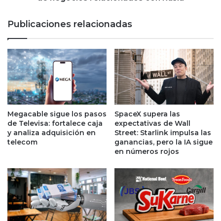
e
s
l
y
Publicaciones relacionadas
e
J
s
P
a
M
l
o
o
r
s
g
a
a
u
n
t
,
Megacable sigue los pasos
SpaceX supera las
o
l
de Televisa: fortalece caja
expectativas de Wall
s
o
y analiza adquisición en
Street: Starlink impulsa las
d
s
telecom
ganancias, pero la IA sigue
e
en números rojos
f
M
a
é
c
x
i
i
l
c
i
o
t