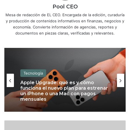
Pool CEO
Mesa de redacción de EL CEO. Encargada de la edición, curaduría
y producción de contenidos informativos en finanzas, negocios y
economía. Convierte información de agencias, reportes y
documentos en piezas claras, verificadas y relevantes.
Tecnología
Apple Upgrade: qué es y cómo
funciona el nuevo plan para estrenar
un iPhone o una Mac con pagos
mensuales
D
o