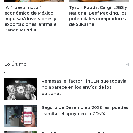
y
a
IA, ‘nuevo motor’
Tyson Foods, Cargill, JBS y
C
d
económico de México:
National Beef Packing, los
a
o
impulsará inversiones y
potenciales compradores
n
r
exportaciones, afirma el
de SuKarne
a
e
Banco Mundial
d
s
á
d
e
n
e
Lo Último
g
o
c
Remesas: el factor FinCEN que todavía
i
no aparece en los envíos de los
o
paisanos
s
r
Seguro de Desempleo 2026: así puedes
e
tramitar el apoyo en la CDMX
l
a
c
i