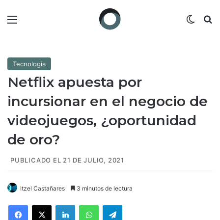
Menú
Switch
B
Tecnología
Netflix apuesta por
incursionar en el negocio de
videojuegos, ¿oportunidad
de oro?
PUBLICADO EL 21 DE JULIO, 2021
Itzel Castañares
3 minutos de lectura
Facebook
X
LinkedIn
WhatsApp
Telegram