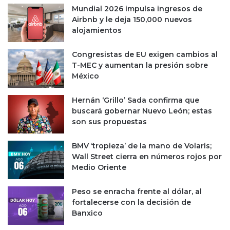
r
i
Mundial 2026 impulsa ingresos de
t
v
Airbnb y le deja 150,000 nuevos
a
e
alojamientos
c
l
i
e
Congresistas de EU exigen cambios al
ó
s
T-MEC y aumentan la presión sobre
n
d
México
e
l
Hernán ‘Grillo’ Sada confirma que
s
buscará gobernar Nuevo León; estas
e
son sus propuestas
x
e
BMV ‘tropieza’ de la mano de Volaris;
n
Wall Street cierra en números rojos por
i
Medio Oriente
o
p
a
Peso se enracha frente al dólar, al
s
fortalecerse con la decisión de
a
Banxico
d