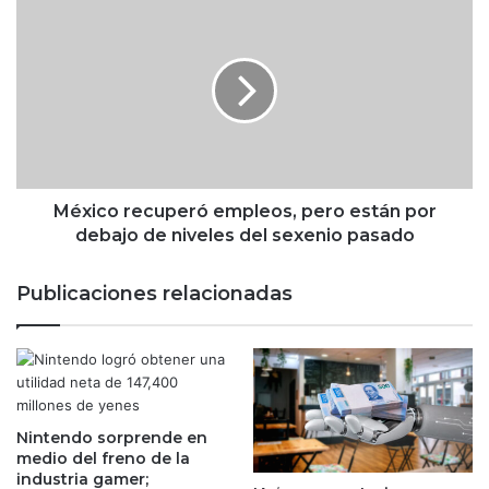
e
M
p
é
e
x
t
i
r
c
o
o
l
r
í
e
f
c
e
u
México recuperó empleos, pero están por
r
p
debajo de niveles del sexenio pasado
o
e
s
r
Publicaciones relacionadas
p
ó
o
e
d
m
r
p
í
l
a
e
n
Nintendo sorprende en
o
medio del freno de la
g
s
industria gamer;
e
,