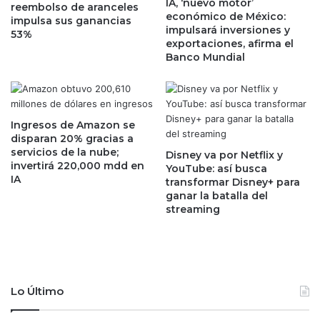
IA, ‘nuevo motor’
reembolso de aranceles
n
p
económico de México:
impulsa sus ganancias
e
e
impulsará inversiones y
53%
r
r
exportaciones, afirma el
a
Banco Mundial
o
r
e
l
s
o
t
s
á
Ingresos de Amazon se
f
n
disparan 20% gracias a
r
p
servicios de la nube;
Disney va por Netflix y
e
o
invertirá 220,000 mdd en
YouTube: así busca
n
r
IA
transformar Disney+ para
o
d
ganar la batalla del
s
e
streaming
a
b
l
a
a
j
i
o
m
d
Lo Último
p
e
o
n