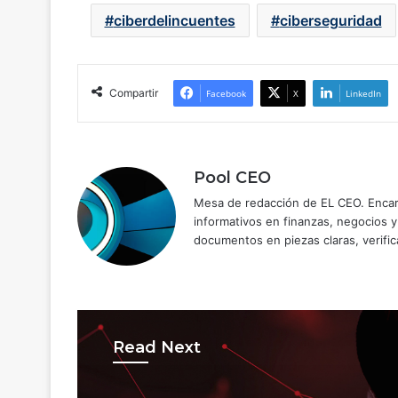
ciberdelincuentes
ciberseguridad
Compartir
Facebook
X
LinkedIn
Pool CEO
Mesa de redacción de EL CEO. Encarg
informativos en finanzas, negocios 
documentos en piezas claras, verific
Read Next