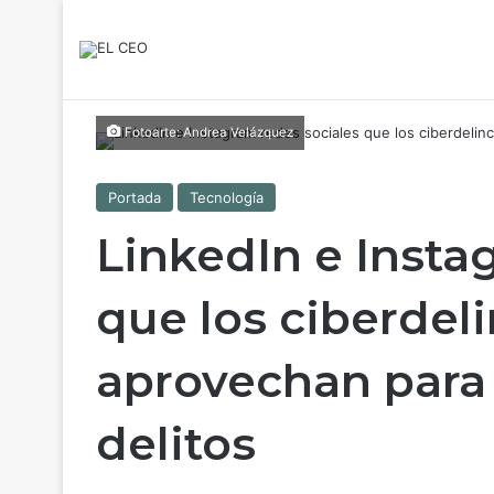
Fotoarte: Andrea Velázquez
Portada
Tecnología
LinkedIn e Insta
que los ciberdel
aprovechan para 
delitos