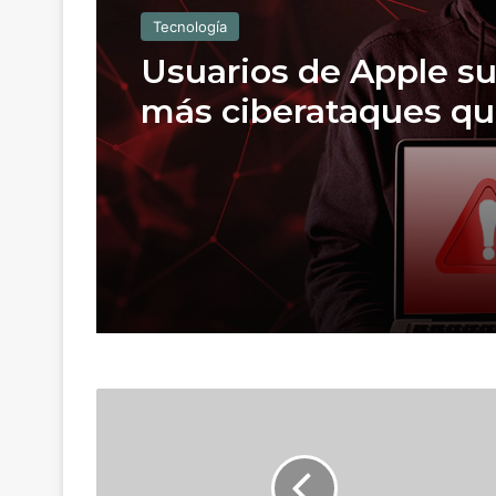
Tecnología
Usuarios de Apple su
más ciberataques qu
de Microsoft
¿
Q
u
i
é