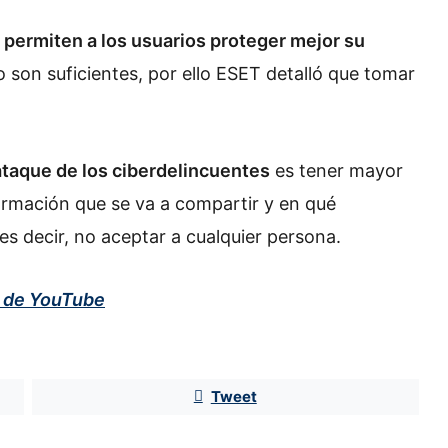
permiten a los usuarios proteger mejor su
 son suficientes, por ello ESET detalló que tomar
taque de los ciberdelincuentes
es tener mayor
formación que se va a compartir y en qué
s decir, no aceptar a cualquier persona.
l de YouTube
Samsung se adelanta al iPhone con
Tweet
el Fold 8: lanza plegable tamaño
pasaporte