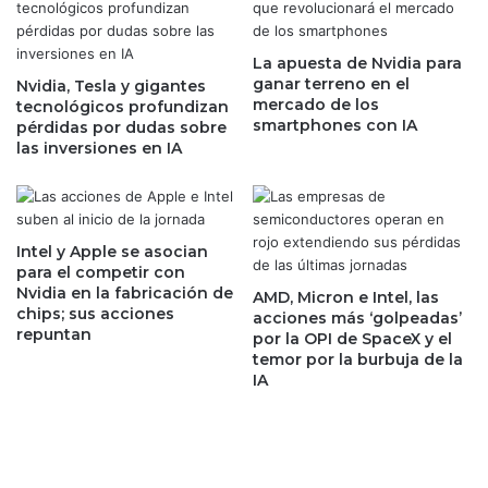
r
u
a
b
s
La apuesta de Nvidia para
a
ganar terreno en el
d
Nvidia, Tesla y gigantes
n
mercado de los
tecnológicos profundizan
e
l
smartphones con IA
pérdidas por dudas sobre
c
a
las inversiones en IA
e
s
p
a
c
c
i
c
o
i
Intel y Apple se asocian
n
o
para el competir con
a
Nvidia en la fabricación de
n
AMD, Micron e Intel, las
chips; sus acciones
n
e
acciones más ‘golpeadas’
repuntan
t
por la OPI de SpaceX y el
s
temor por la burbuja de la
e
v
IA
i
i
n
n
f
c
o
u
r
l