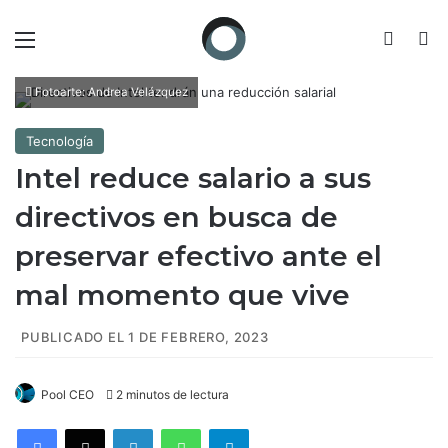
Menú
Switch
B
Fotoarte: Andrea Velázquez
Tecnología
Intel reduce salario a sus
directivos en busca de
preservar efectivo ante el
mal momento que vive
PUBLICADO EL 1 DE FEBRERO, 2023
Pool CEO
2 minutos de lectura
Facebook
X
LinkedIn
WhatsApp
Telegram