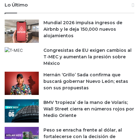
m
a
Lo Último
e
d
d
a
e
Mundial 2026 impulsa ingresos de
s
l
Airbnb y le deja 150,000 nuevos
a
4
alojamientos
l
T
a
2
I
Congresistas de EU exigen cambios al
2
n
T-MEC y aumentan la presión sobre
t
México
e
Hernán ‘Grillo’ Sada confirma que
l
buscará gobernar Nuevo León; estas
i
son sus propuestas
g
e
n
BMV ‘tropieza’ de la mano de Volaris;
c
Wall Street cierra en números rojos por
i
Medio Oriente
a
A
Peso se enracha frente al dólar, al
r
fortalecerse con la decisión de