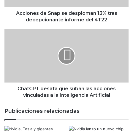
s
d
e
Acciones de Snap se desploman 13% tras
S
decepcionante informe del 4T22
n
a
C
p
h
s
a
e
t
d
G
e
P
s
T
p
d
l
e
o
s
ChatGPT desata que suban las acciones
m
a
vinculadas a la Inteligencia Artificial
a
t
n
a
Publicaciones relacionadas
1
q
3
u
%
e
t
s