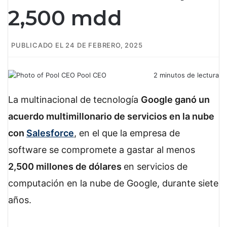
2,500 mdd
PUBLICADO EL 24 DE FEBRERO, 2025
Pool CEO
2 minutos de lectura
F
X
L
W
T
a
i
h
e
La multinacional de tecnología
Google ganó un
c
n
a
l
acuerdo multimillonario de servicios en la nube
e
k
t
e
b
e
s
g
con
Salesforce
, en el que la empresa de
o
d
A
r
software se compromete a gastar al menos
o
I
p
a
k
n
p
m
2,500 millones de dólares
en servicios de
computación en la nube de Google, durante siete
años.