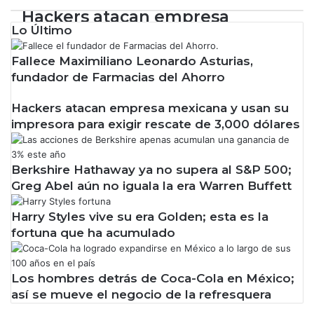
u
p
Hackers atacan empresa
m
o
Lo Último
mexicana y usan su impresora
p
r
y
a
para exigir rescate de 3,000
Fallece Maximiliano Leonardo Asturias,
r
t
fundador de Farmacias del Ahorro
e
i
dólares
v
v
Usuarios de Apple sufren más
Hackers atacan empresa mexicana y usan su
i
o
impresora para exigir rescate de 3,000 dólares
s
s
ciberataques que los de
i
p
Microsoft
ó
o
n
r
Berkshire Hathaway ya no supera al S&P 500;
d
c
Greg Abel aún no iguala la era Warren Buffett
e
a
m
í
Harry Styles vive su era Golden; esta es la
o
d
fortuna que ha acumulado
t
a
o
d
r
e
Los hombres detrás de Coca-Cola en México;
e
v
así se mueve el negocio de la refresquera
s
e