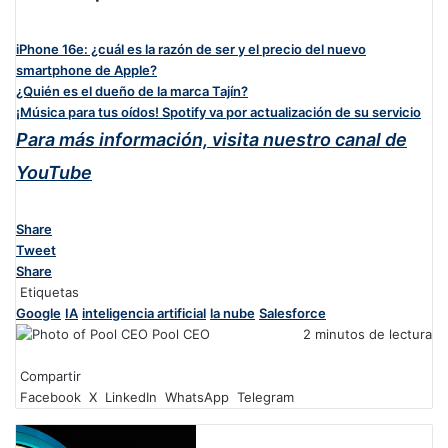
iPhone 16e: ¿cuál es la razón de ser y el precio del nuevo
smartphone de Apple?
¿Quién es el dueño de la marca Tajín?
¡Música para tus oídos! Spotify va por actualización de su servicio
Para más información, visita nuestro canal de
YouTube
Share
Tweet
Share
Etiquetas
Google
IA
inteligencia artificial
la nube
Salesforce
Pool CEO
2 minutos de lectura
F
X
L
W
T
a
Compartir
i
h
e
c
Facebook
n
a
l
X
LinkedIn
WhatsApp
Telegram
e
k
t
e
b
e
s
g