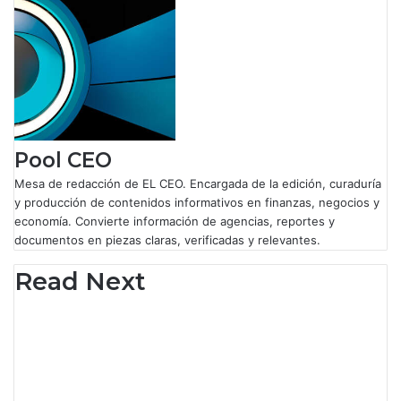
o
d
A
r
o
I
p
a
k
n
p
m
Pool CEO
Mesa de redacción de EL CEO. Encargada de la edición, curaduría
y producción de contenidos informativos en finanzas, negocios y
economía. Convierte información de agencias, reportes y
documentos en piezas claras, verificadas y relevantes.
Read Next
Tecnología
Hackers atacan empresa