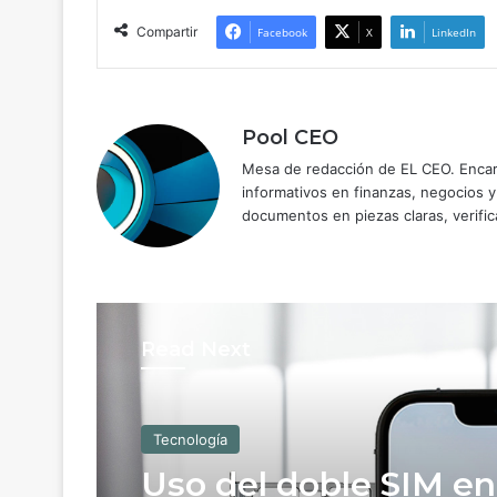
Compartir
Facebook
X
LinkedIn
Pool CEO
Mesa de redacción de EL CEO. Encarg
informativos en finanzas, negocios 
documentos en piezas claras, verific
Read Next
Tecnología
Uso del doble SIM en