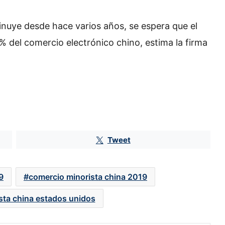
nuye desde hace varios años, se espera que el
% del comercio electrónico chino, estima la firma
Tweet
Huawei reta a Apple y Samsung
con su regreso al 5G
9
comercio minorista china 2019
sta china estados unidos
Gemini vs ChatGPT: la IA de Google
gana terreno en tráfico global