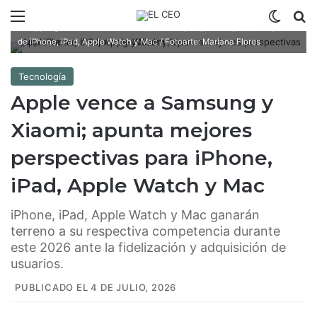
Menú
Switch
B
Apple gana mercado sus competidores y espera mayor participación
de iPhone, iPad, Apple Watch y Mac / Fotoarte: Mariana Flores
Tecnología
Apple vence a Samsung y
Xiaomi; apunta mejores
perspectivas para iPhone,
iPad, Apple Watch y Mac
iPhone, iPad, Apple Watch y Mac ganarán
terreno a su respectiva competencia durante
este 2026 ante la fidelización y adquisición de
usuarios.
PUBLICADO EL 4 DE JULIO, 2026