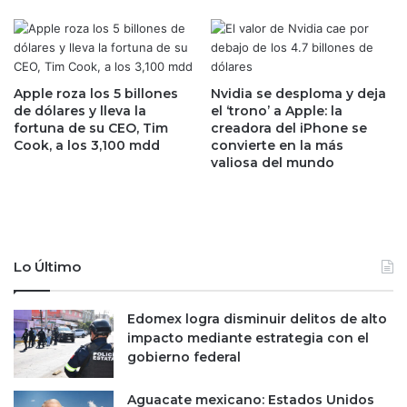
y
t
a
e
,
r
h
r
e
e
Apple roza los 5 billones
Nvidia se desploma y deja
r
y
de dólares y lleva la
el ‘trono’ a Apple: la
m
fortuna de su CEO, Tim
creadora del iPhone se
:
a
Cook, a los 3,100 mdd
convierte en la más
e
valiosa del mundo
n
l
a
e
d
q
e
u
E
i
m
p
Lo Último
i
o
l
o
i
Edomex logra disminuir delitos de alto
c
o
impacto mediante estrategia con el
t
L
gobierno federal
o
o
g
z
e
Aguacate mexicano: Estados Unidos