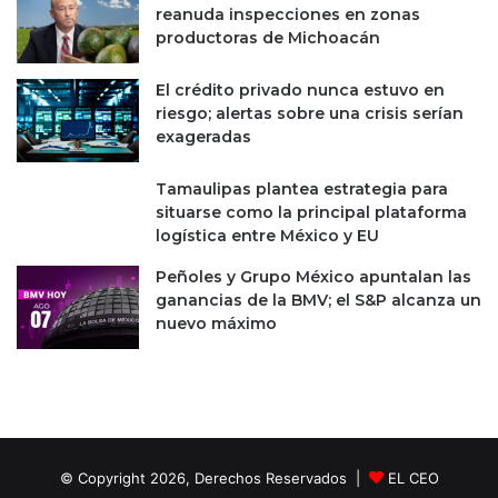
o
n
reanuda inspecciones en zonas
y
a
productoras de Michoacán
a
r
;
i
El crédito privado nunca estuvo en
F
o
riesgo; alertas sobre una crisis serían
G
q
exageradas
R
u
n
e
Tamaulipas plantea estrategia para
o
'
situarse como la principal plataforma
a
s
logística entre México y EU
c
a
r
l
Peñoles y Grupo México apuntalan las
e
v
ganancias de la BMV; el S&P alcanza un
d
ó
nuevo máximo
i
'
t
F
ó
E
r
M
i
S
e
A
s
© Copyright 2026, Derechos Reservados |
EL CEO
g