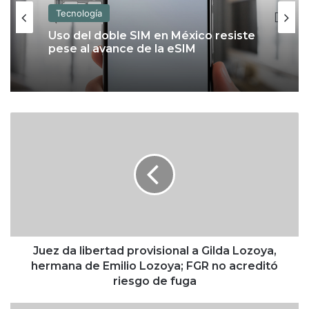
Tecnología
Uso del doble SIM en México resiste
pese al avance de la eSIM
J
u
e
z
d
a
l
i
b
e
Juez da libertad provisional a Gilda Lozoya,
r
hermana de Emilio Lozoya; FGR no acreditó
t
riesgo de fuga
a
d