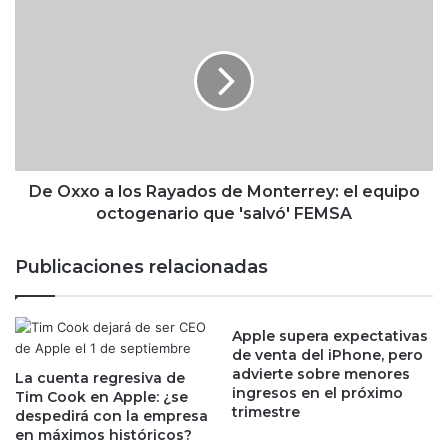
D
p
e
r
O
o
x
v
x
i
o
s
a
i
l
o
o
n
s
De Oxxo a los Rayados de Monterrey: el equipo
a
R
octogenario que 'salvó' FEMSA
l
a
a
y
Publicaciones relacionadas
G
a
i
d
l
o
d
Apple supera expectativas
s
de venta del iPhone, pero
a
d
advierte sobre menores
L
La cuenta regresiva de
e
ingresos en el próximo
Tim Cook en Apple: ¿se
o
M
trimestre
despedirá con la empresa
z
o
en máximos históricos?
o
n