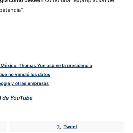
logía como deseen
como una “expropiación de
petencia”.
n México: Thomas Yun asume la presidencia
 que no vendió los datos
oogle y otras empresas
al de YouTube
Tweet