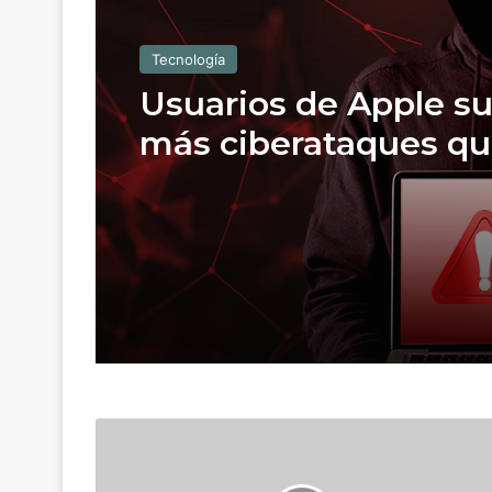
Tecnología
Usuarios de Apple su
más ciberataques qu
de Microsoft
T
e
r