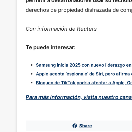
permitir a desarrolladores usar su tecno
derechos de propiedad disfrazada de com
Con información de Reuters
Te puede interesar:
Samsung inicia 2025 con nuevo liderazgo e
Apple acepta ‘espionaje’ de Siri, pero afirma
Bloqueo de TikTok podría afectar a Apple, G
Para más información, visita nuestro can
Share