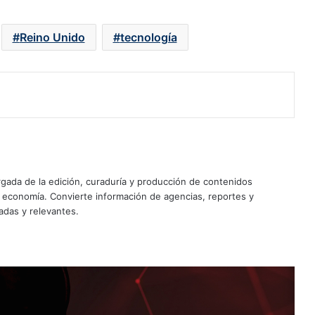
Reino Unido
tecnología
Usuarios de Apple sufren más
ciberataques que los de Microsoft
Uso del doble SIM en México
ada de la edición, curaduría y producción de contenidos
resiste pese al avance de la eSIM
y economía. Convierte información de agencias, reportes y
adas y relevantes.
Apple Upgrade: qué es y cómo
funciona el nuevo plan para estrenar
un iPhone o una Mac con pagos
mensuales
Apple busca arrebatar a Samsung la
corona en el mercado de