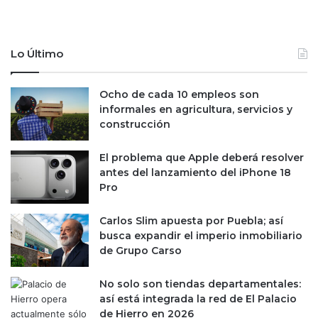
n
i
v
n
í
a
Lo Último
o
p
s
a
d
r
Ocho de cada 10 empleos son
e
a
informales en agricultura, servicios y
c
l
construcción
r
o
u
g
El problema que Apple deberá resolver
d
r
antes del lanzamiento del iPhone 18
o
a
Pro
a
r
E
u
Carlos Slim apuesta por Puebla; así
U
n
busca expandir el imperio inmobiliario
a
de Grupo Carso
c
u
e
No solo son tiendas departamentales:
r
así está integrada la red de El Palacio
d
de Hierro en 2026