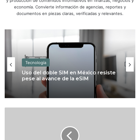
y producción de contenidos informativos en finanzas, negocios y
economía. Convierte información de agencias, reportes y
documentos en piezas claras, verificadas y relevantes.
Tecnología
Uso del doble SIM en México resiste
pese al avance de la eSIM
P
e
m
e
x