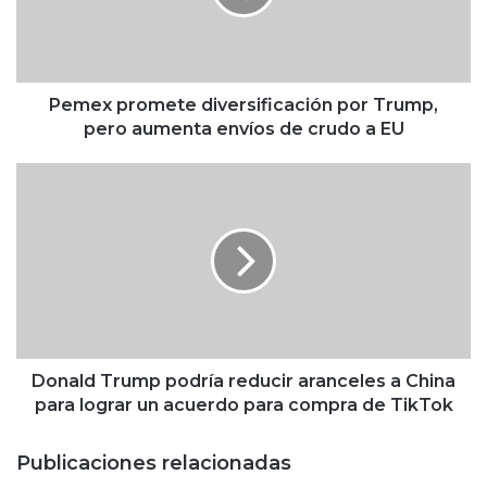
p
r
o
m
e
Pemex promete diversificación por Trump,
t
pero aumenta envíos de crudo a EU
e
d
D
i
o
v
n
e
a
r
l
s
d
i
T
f
r
i
u
c
m
Donald Trump podría reducir aranceles a China
a
p
para lograr un acuerdo para compra de TikTok
c
p
i
o
Publicaciones relacionadas
ó
d