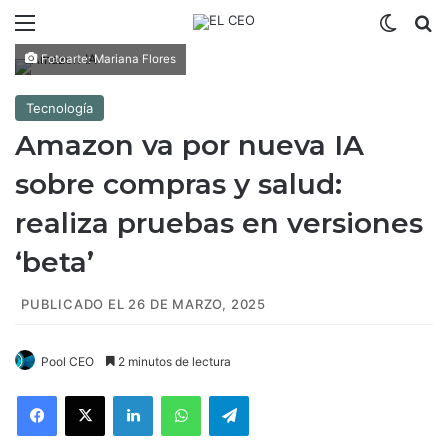
Menú
Switch
B
Fotoarte: Mariana Flores
Tecnología
Amazon va por nueva IA
sobre compras y salud:
realiza pruebas en versiones
‘beta’
PUBLICADO EL 26 DE MARZO, 2025
Pool CEO
2 minutos de lectura
Facebook
X
LinkedIn
WhatsApp
Telegram