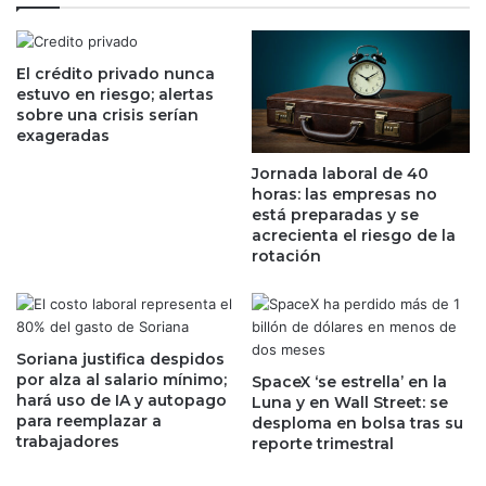
n
r
p
í
o
a
r
El crédito privado nunca
r
estuvo en riesgo; alertas
T
e
sobre una crisis serían
r
d
exageradas
u
u
m
c
Jornada laboral de 40
p
i
horas: las empresas no
,
r
está preparadas y se
p
a
acrecienta el riesgo de la
e
rotación
r
r
a
o
n
a
c
u
e
Soriana justifica despidos
m
l
por alza al salario mínimo;
SpaceX ‘se estrella’ en la
e
e
hará uso de IA y autopago
Luna y en Wall Street: se
n
s
para reemplazar a
desploma en bolsa tras su
t
a
trabajadores
reporte trimestral
a
C
e
h