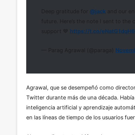
Deep gratitude for
@jack
and our en
future. Here’s the note I sent to the
support 💙
https://t.co/eNatG1dqH6
— Parag Agrawal (@paraga)
Novemb
Agrawal, que se desempeñó como director 
Twitter durante más de una década. Había 
inteligencia artificial y aprendizaje autom
en las líneas de tiempo de los usuarios fue