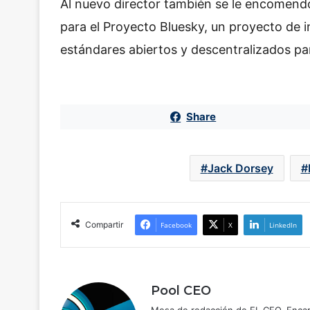
Al nuevo director también se le encomendó
para el Proyecto Bluesky, un proyecto de i
estándares abiertos y descentralizados pa
Share
Jack Dorsey
Compartir
Facebook
X
LinkedIn
Pool CEO
Mesa de redacción de EL CEO. Encarg