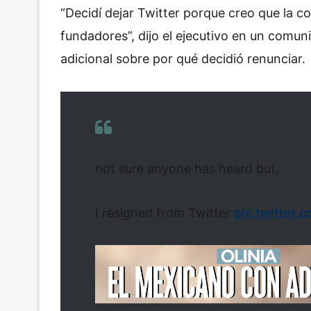
“Decidí dejar Twitter porque creo que la co
fundadores”, dijo el ejecutivo en un comu
adicional sobre por qué decidió renunciar.
not sure anyone has heard but,
I resigned from Twitter
pic.twitter