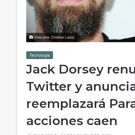
(foto arte: Cristian Laris)
Tecnología
Jack Dorsey ren
Twitter y anunci
reemplazará Par
acciones caen