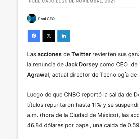
PUBLICADO EL 29 DE NOVIEMBRE, 2021
Pool CEO
Facebook
X
LinkedIn
Las
acciones
de
Twitter
revierten sus gan
la renuncia de
Jack Dorsey
como CEO de la
Agrawal,
actual director de Tecnología de
Luego de que CNBC reportó la salida de D
títulos repuntaron hasta 11% y se suspend
a.m. (hora de la Ciudad de México), las acc
46.84 dólares por papel, una caída de 0.5