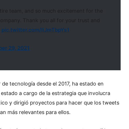
tire team, and so much excitement for the
 company. Thank you all for your trust and
pic.twitter.com/liJmTbpYs1
er 29, 2021
de tecnología desde el 2017, ha estado en
estado a cargo de la estrategia que involucra
ático y dirigió proyectos para hacer que los tweets
ran más relevantes para ellos.