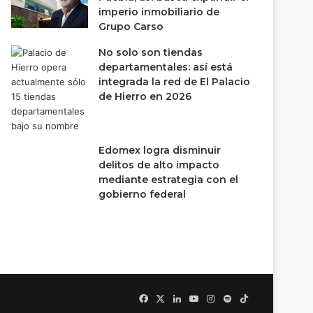
imperio inmobiliario de
Grupo Carso
No solo son tiendas
departamentales: así está
integrada la red de El Palacio
de Hierro en 2026
Edomex logra disminuir
delitos de alto impacto
mediante estrategia con el
gobierno federal
Facebook
X
LinkedIn
YouTube
Instagram
Spotify
TikTok