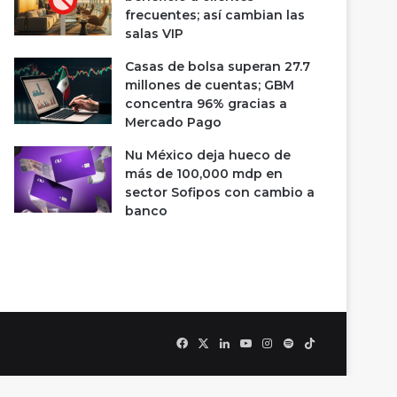
frecuentes; así cambian las
salas VIP
Casas de bolsa superan 27.7
millones de cuentas; GBM
concentra 96% gracias a
Mercado Pago
Nu México deja hueco de
más de 100,000 mdp en
sector Sofipos con cambio a
banco
Facebook
X
LinkedIn
YouTube
Instagram
Spotify
TikTok