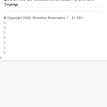
Trump
© Copyright 2026, Derechos Reservados |
EL CEO
Facebook
X
LinkedIn
YouTube
Instagram
Spotify
TikTok
Botón
volver
arriba