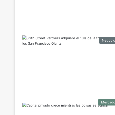
Negoci
Mercad