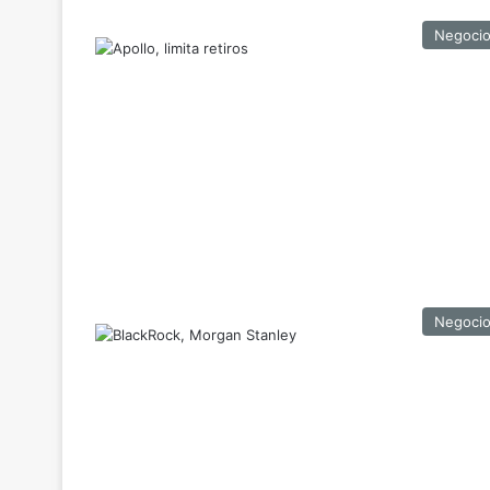
Negoci
Negoci