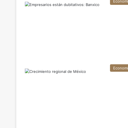
Econom
Econom