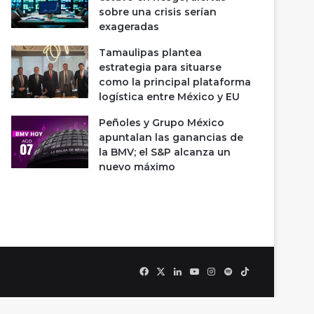
sobre una crisis serían
exageradas
Tamaulipas plantea
estrategia para situarse
como la principal plataforma
logística entre México y EU
Peñoles y Grupo México
apuntalan las ganancias de
la BMV; el S&P alcanza un
nuevo máximo
Facebook
X
LinkedIn
YouTube
Instagram
Spotify
TikTok