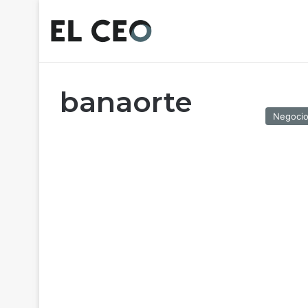
banaorte
Negoci