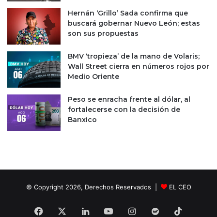
Hernán ‘Grillo’ Sada confirma que
buscará gobernar Nuevo León; estas
son sus propuestas
BMV ‘tropieza’ de la mano de Volaris;
Wall Street cierra en números rojos por
Medio Oriente
Peso se enracha frente al dólar, al
fortalecerse con la decisión de
Banxico
© Copyright 2026, Derechos Reservados |
EL CEO
Facebook
X
LinkedIn
YouTube
Instagram
Spotify
TikTok