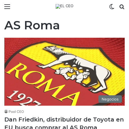
Menú
Switch
B
AS Roma
Negocios
Pool CEO
Dan Friedkin, distribuidor de Toyota en
EU busca comprar al AS Roma