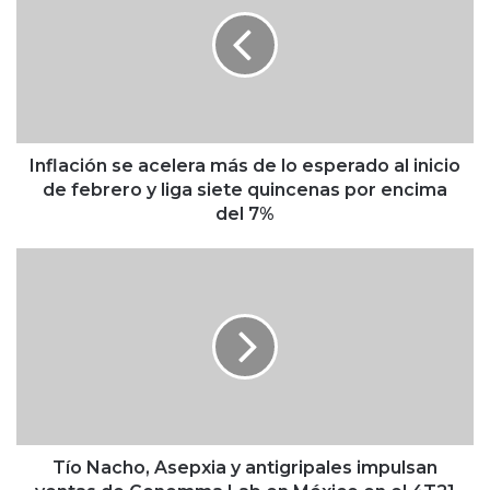
f
l
a
c
i
ó
n
s
Inflación se acelera más de lo esperado al inicio
e
de febrero y liga siete quincenas por encima
a
del 7%
c
e
T
l
í
e
o
r
N
a
a
m
c
á
h
s
o
d
,
e
A
Tío Nacho, Asepxia y antigripales impulsan
l
s