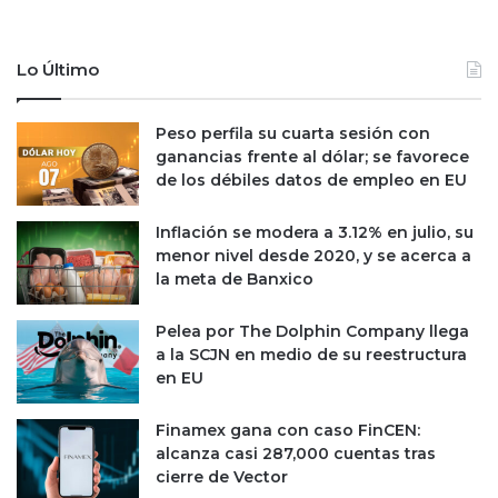
b
u
r
l
e
s
Lo Último
r
a
o
n
y
v
Peso perfila su cuarta sesión con
l
e
ganancias frente al dólar; se favorece
i
n
de los débiles datos de empleo en EU
g
t
a
a
Inflación se modera a 3.12% en julio, su
s
s
menor nivel desde 2020, y se acerca a
i
d
la meta de Banxico
e
e
t
G
Pelea por The Dolphin Company llega
e
e
a la SCJN en medio de su reestructura
q
n
en EU
u
o
i
m
Finamex gana con caso FinCEN:
n
m
alcanza casi 287,000 cuentas tras
c
a
cierre de Vector
e
L