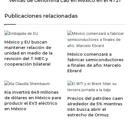
ventas de Genomma Lab en México en el 4T21
o
e
e
p
Publicaciones relacionadas
s
x
p
i
e
a
r
y
a
México y EU buscan
a
mantener relación de
d
n
unidad en medio de la
o
México comenzará a
t
revisión del T-MEC y
fabricar semiconductores
a
i
cooperación bilateral
a finales de año: Marcelo
l
g
Ebrard
i
r
n
i
i
p
c
a
Kia invertirá 649 millones
i
l
de dólares en México para
Precios del petróleo caen
o
producir el EV3 eléctrico
e
alrededor de 5% mientras
d
en México
Irán busca abrir el
s
e
estrecho de Ormuz
i
f
m
e
p