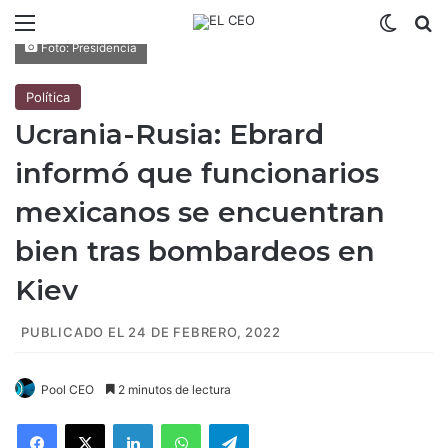
Menú
Switch
B
Foto: Presidencia
Política
Ucrania-Rusia: Ebrard
informó que funcionarios
mexicanos se encuentran
bien tras bombardeos en
Kiev
PUBLICADO EL 24 DE FEBRERO, 2022
Pool CEO
2 minutos de lectura
Facebook
X
LinkedIn
WhatsApp
Telegram