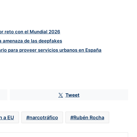
r reto con el Mundial 2026
la amenaza de las deepfakes
ario para proveer servicios urbanos en España
SAT subasta acciones de la
Tweet
empresa que opera el Hipódromo
de las Américas y 65 casinos Codere
n a EU
narcotráfico
Rubén Rocha
Morena tiene competencia del
PAN, MC y PVEM en cinco estados;
el PRI no figura