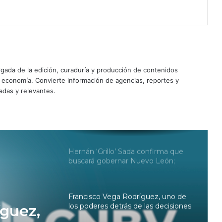
Aspirantes a la UNAM recurren a
amparos por la cancelación del
examen de ingreso
Decreto de transparencia de
ada de la edición, curaduría y producción de contenidos
Claudia Sheinbaum abre dudas
sobre Pemex y las Fuerzas
y economía. Convierte información de agencias, reportes y
Armadas
adas y relevantes.
¿Adiós al secreto? Claudia
Sheinbaum firma decreto para
ampliar la transparencia; de esto
trata
Hernán ‘Grillo’ Sada confirma que
buscará gobernar Nuevo León;
estas son sus propuestas
Francisco Vega Rodríguez, uno de
los poderes detrás de las decisiones
íguez,
de la CNBV