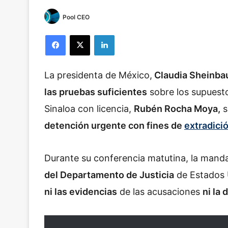
Pool CEO
Facebook
X
LinkedIn
La presidenta de México,
Claudia Sheinba
las pruebas suficientes
sobre los supues
Sinaloa con licencia,
Rubén Rocha Moya,
s
detención urgente con fines de
extradició
Durante su conferencia matutina, la manda
del Departamento de Justicia
de Estados U
ni las evidencias
de las acusaciones
ni la