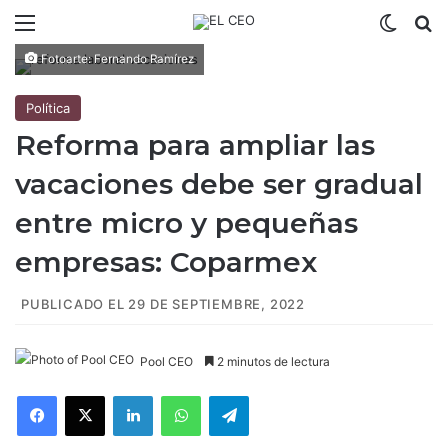
Menú
Switch
B
Fotoarte: Fernando Ramírez
Política
Reforma para ampliar las
vacaciones debe ser gradual
entre micro y pequeñas
empresas: Coparmex
PUBLICADO EL 29 DE SEPTIEMBRE, 2022
Pool CEO
2 minutos de lectura
Facebook
X
LinkedIn
WhatsApp
Telegram