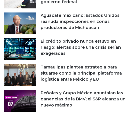
1
gobierno federal
B
,
I
0
D
Aguacate mexicano: Estados Unidos
0
:
reanuda inspecciones en zonas
0
A
productoras de Michoacán
m
M
d
L
El crédito privado nunca estuvo en
d
O
riesgo; alertas sobre una crisis serían
exageradas
Tamaulipas plantea estrategia para
situarse como la principal plataforma
logística entre México y EU
Peñoles y Grupo México apuntalan las
ganancias de la BMV; el S&P alcanza un
nuevo máximo