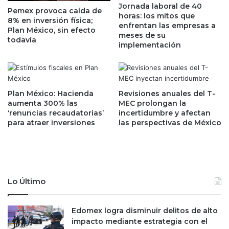
j
Jornada laboral de 40
a
Pemex provoca caída de
horas: los mitos que
a
B
8% en inversión física;
enfrentan las empresas a
d
á
Plan México, sin efecto
meses de su
o
r
todavía
implementación
r
c
e
e
s
n
e
a
n
p
Plan México: Hacienda
Revisiones anuales del T-
E
aumenta 300% las
MEC prolongan la
a
‘renuncias recaudatorias’
incertidumbre y afectan
U
r
para atraer inversiones
las perspectivas de México
;
a
i
d
n
i
v
r
e
i
r
g
Lo Último
t
i
i
r
r
Edomex logra disminuir delitos de alto
e
á
impacto mediante estrategia con el
l