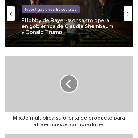
Investigaciones Especiales
El lobby de Bayer-Monsanto opera
en gobiernos de Claudia Sheinbaum
y Donald Trump
M
i
x
U
p
m
u
l
t
i
MixUp multiplica su oferta de producto para
p
atraer nuevos compradores
l
i
F