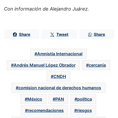
Con información de Alejandro Juárez.
Share
Tweet
Share
Amnistía Internacional
Andrés Manuel López Obrador
cercanía
CNDH
comision nacional de derechos humanos
México
PAN
política
recomendaciones
riesgos