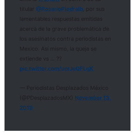
titular
@RosarioPiedraIb
, por sus
lamentables respuestas emitidas
acerca de la grave problemática de
los asesinatos contra periodistas en
Mexico. Así mismo, la queja se
extiende vs … ??
pic.twitter.com/ucrJuQFLgK
— Periodistas Desplazados México
(@PDesplazadosMX)
November 13,
2019