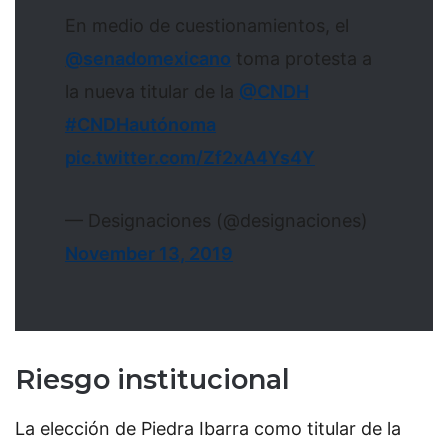
En medio de cuestionamientos, el
@senadomexicano
toma protesta a
la nueva titular de la
@CNDH
#CNDHautónoma
pic.twitter.com/Zf2xA4Ys4Y
— Designaciones (@designaciones)
November 13, 2019
Riesgo institucional
La elección de Piedra Ibarra como titular de la