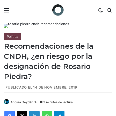
Menú
Switch
B
Política
Recomendaciones de la
CNDH, ¿en riesgo por la
designación de Rosario
Piedra?
PUBLICADO EL 14 DE NOVIEMBRE, 2019
Andrea Deydén
F
3 minutos de lectura
o
Facebook
X
LinkedIn
WhatsApp
Telegram
l