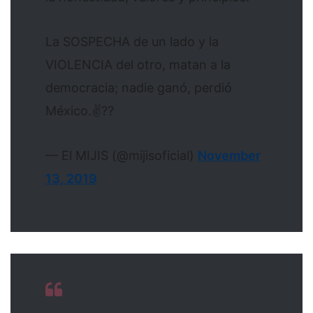
La SOSPECHA de un lado y la
VIOLENCIA del otro, matan a la
democracia; nadie ganó, perdió
México.✌??
— El MIJIS (@mijisoficial)
November
13, 2019