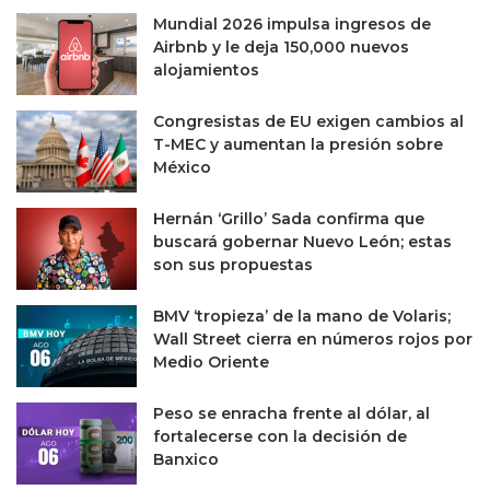
d
c
Mundial 2026 impulsa ingresos de
o
t
Airbnb y le deja 150,000 nuevos
r
i
alojamientos
e
v
s
o
Congresistas de EU exigen cambios al
s
T-MEC y aumentan la presión sobre
d
México
e
F
i
Hernán ‘Grillo’ Sada confirma que
n
buscará gobernar Nuevo León; estas
s
son sus propuestas
a
c
BMV ‘tropieza’ de la mano de Volaris;
k
Wall Street cierra en números rojos por
1
Medio Oriente
2
Peso se enracha frente al dólar, al
fortalecerse con la decisión de
Banxico