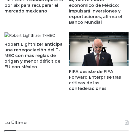
a
d
por Six para recuperar el
económico de México:
r
d
mercado mexicano
impulsará inversiones y
a
p
exportaciones, afirma el
a
Banco Mundial
a
t
r
r
a
a
q
Robert Lighthizer anticipa
e
u
una renegociación del T-
r
e
MEC con más reglas de
n
d
origen y menor déficit de
u
a
EU con México
FIFA desiste de FIFA
e
r
Forward Enterprise tras
v
s
críticas de las
o
e
confederaciones
s
c
c
o
o
n
m
l
p
o
r
Lo Último
s
a
a