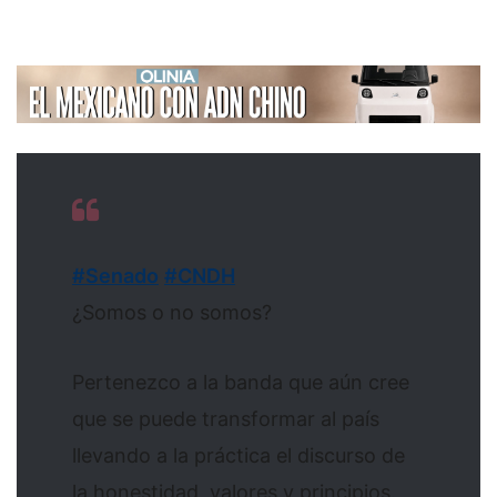
#Senado
#CNDH
¿Somos o no somos?
Pertenezco a la banda que aún cree
que se puede transformar al país
llevando a la práctica el discurso de
la honestidad, valores y principios.