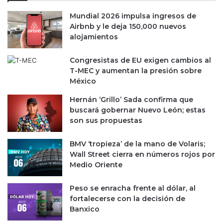
o
n
Mundial 2026 impulsa ingresos de
e
t
Airbnb y le deja 150,000 nuevos
s
i
alojamientos
p
e
e
n
Congresistas de EU exigen cambios al
r
e
T-MEC y aumentan la presión sobre
a
n
México
d
c
o
e
Hernán ‘Grillo’ Sada confirma que
d
r
buscará gobernar Nuevo León; estas
e
c
son sus propuestas
C
a
o
d
BMV ‘tropieza’ de la mano de Volaris;
D
e
Wall Street cierra en números rojos por
i
m
Medio Oriente
í
n
i
Peso se enracha frente al dólar, al
m
fortalecerse con la decisión de
o
Banxico
p