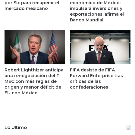
c
e
por Six para recuperar el
económico de México:
a
s
mercado mexicano
impulsará inversiones y
r
e
exportaciones, afirma el
i
Banco Mundial
m
z
p
a
l
c
e
i
o
ó
s
n
u
f
b
Robert Lighthizer anticipa
FIFA desiste de FIFA
r
e
una renegociación del T-
Forward Enterprise tras
e
n
MEC con más reglas de
críticas de las
n
,
origen y menor déficit de
confederaciones
a
p
EU con México
n
e
e
r
l
o
é
s
x
e
Lo Último
i
m
t
a