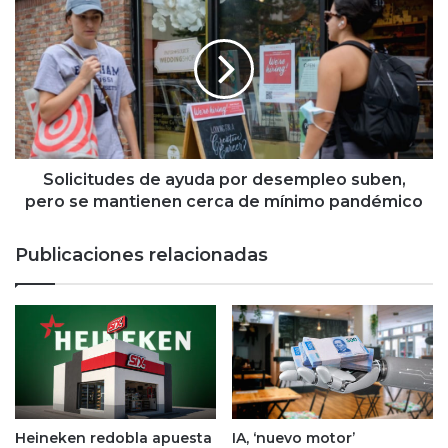
u
o
s
l
o
i
d
c
e
i
e
t
f
u
e
d
c
e
Solicitudes de ayuda por desempleo suben,
t
s
pero se mantienen cerca de mínimo pandémico
i
d
v
e
Publicaciones relacionadas
o
a
y
y
b
u
a
d
j
a
a
p
b
o
a
r
n
d
Heineken redobla apuesta
IA, ‘nuevo motor’