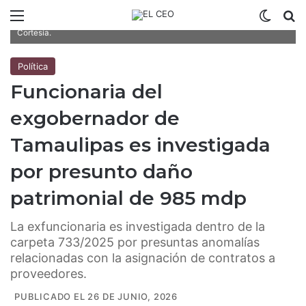
El caso coloca nuevamente bajo revisión judicial el desempeño de
Menú
Switch
B
exfuncionarios del gabinete del exgobernador de Tamaulipas. / Foto:
Cortesía.
Política
Funcionaria del
exgobernador de
Tamaulipas es investigada
por presunto daño
patrimonial de 985 mdp
La exfuncionaria es investigada dentro de la
carpeta 733/2025 por presuntas anomalías
relacionadas con la asignación de contratos a
proveedores.
PUBLICADO EL 26 DE JUNIO, 2026