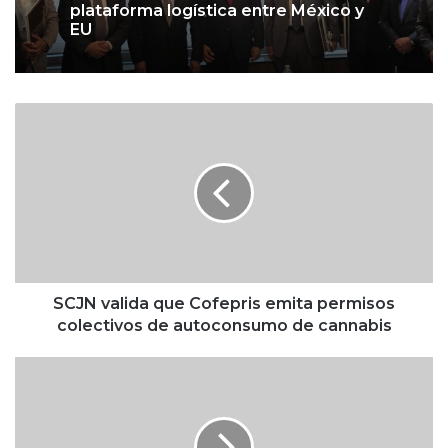
plataforma logística entre México y
EU
S
C
J
N
v
a
l
i
d
a
SCJN valida que Cofepris emita permisos
q
colectivos de autoconsumo de cannabis
u
e
P
C
e
o
s
f
o