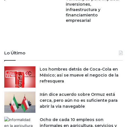
inversiones,
c
a
infraestructura y
t
s
financiamiento
i
f
empresarial
v
r
o
e
s
n
d
t
e
e
a
a
Lo Último
u
l
t
d
Los hombres detrás de Coca-Cola en
o
ó
México; así se mueve el negocio de la
c
l
refresquera
o
a
n
r
s
p
Irán dice acuerdo sobre Ormuz está
u
e
cerca, pero aún no es suficiente para
m
s
abrir la vía navegable
o
e
d
a
Ocho de cada 10 empleos son
e
l
informales en agricultura, servicios y