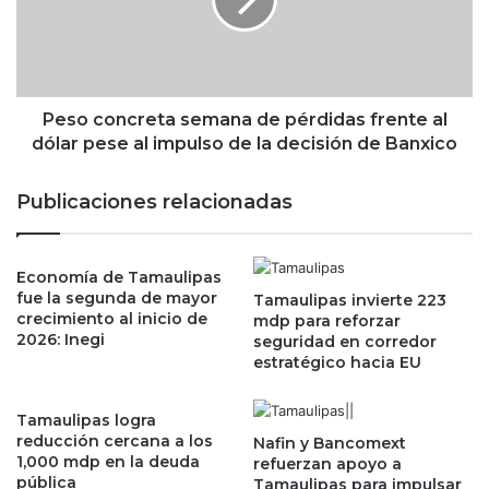
e
c
p
o
r
n
i
c
s
r
e
e
Peso concreta semana de pérdidas frente al
m
t
dólar pese al impulso de la decisión de Banxico
i
a
t
s
Publicaciones relacionadas
a
e
p
m
e
a
r
Economía de Tamaulipas
n
fue la segunda de mayor
m
Tamaulipas invierte 223
a
crecimiento al inicio de
mdp para reforzar
i
d
2026: Inegi
seguridad en corredor
s
e
estratégico hacia EU
o
p
s
é
c
r
Tamaulipas logra
o
d
reducción cercana a los
Nafin y Bancomext
l
1,000 mdp en la deuda
i
refuerzan apoyo a
pública
e
Tamaulipas para impulsar
d