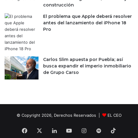
c
i
construcción
a
m
n
p
El problema que Apple deberá resolver
n
u
antes del lanzamiento del iPhone 18
a
l
Pro
b
s
i
o
s
d
e
Carlos Slim apuesta por Puebla; así
l
busca expandir el imperio inmobiliario
a
de Grupo Carso
d
e
c
i
s
i
ó
© Copyright 2026, Derechos Reservados |
EL CEO
n
d
Facebook
X
LinkedIn
YouTube
Instagram
Spotify
TikTok
e