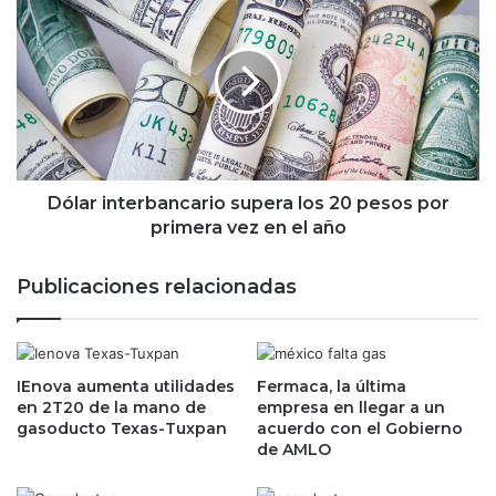
z
ó
a
l
r
a
á
r
l
i
a
n
a
t
y
e
u
r
Dólar interbancario supera los 20 pesos por
d
b
primera vez en el año
a
a
d
n
Publicaciones relacionadas
e
c
l
a
G
r
7
i
p
IEnova aumenta utilidades
Fermaca, la última
o
en 2T20 de la mano de
empresa en llegar a un
a
s
gasoducto Texas-Tuxpan
acuerdo con el Gobierno
r
u
de AMLO
a
p
e
e