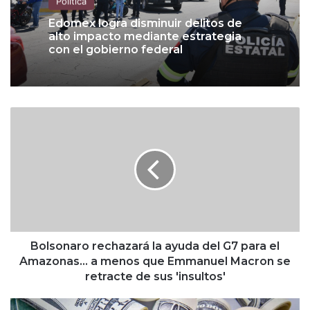
Política
Edomex logra disminuir delitos de
alto impacto mediante estrategia
con el gobierno federal
B
o
l
s
o
n
a
r
o
r
Bolsonaro rechazará la ayuda del G7 para el
e
Amazonas... a menos que Emmanuel Macron se
c
retracte de sus 'insultos'
h
a
D