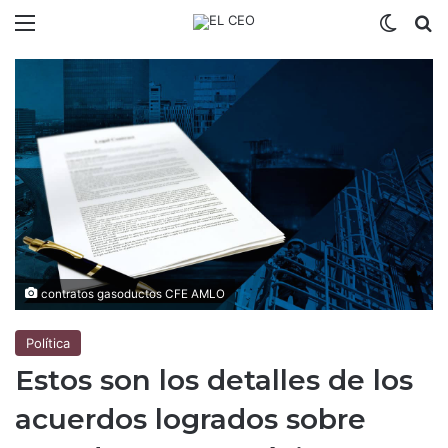
Menú
Switch
B
contratos gasoductos CFE AMLO
Política
Estos son los detalles de los
acuerdos logrados sobre