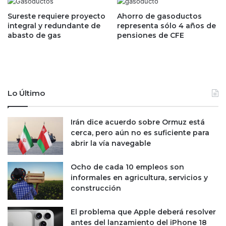
l
r
A
a
Sureste requiere proyecto
Ahorro de gasoductos
m
l
integral y redundante de
representa sólo 4 años de
a
abasto de gas
pensiones de CFE
o
z
s
o
2
n
0
a
p
s
e
Lo Último
.
s
.
o
.
s
Irán dice acuerdo sobre Ormuz está
a
p
cerca, pero aún no es suficiente para
m
o
abrir la vía navegable
e
r
n
p
Ocho de cada 10 empleos son
o
r
informales en agricultura, servicios y
s
i
construcción
q
m
u
e
El problema que Apple deberá resolver
e
r
antes del lanzamiento del iPhone 18
E