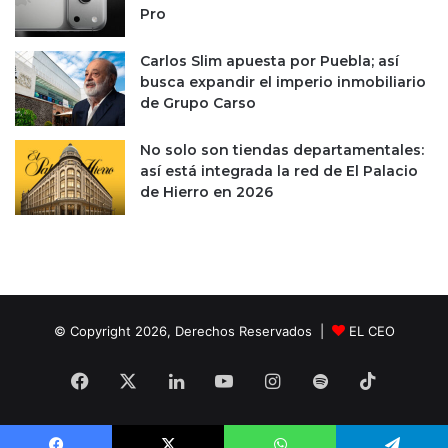
a
Pro
m
v
m
e
a
Carlos Slim apuesta por Puebla; así
z
n
busca expandir el imperio inmobiliario
e
u
de Grupo Carso
n
e
e
l
l
No solo son tiendas departamentales:
M
a
así está integrada la red de El Palacio
a
ñ
de Hierro en 2026
c
o
r
o
n
s
e
© Copyright 2026, Derechos Reservados |
EL CEO
r
e
t
Facebook
X
LinkedIn
YouTube
Instagram
Spotify
TikTok
r
a
c