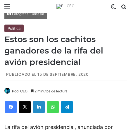
Menú
Switch
B
Fotografía: Cortesía
Política
Estos son los cachitos
ganadores de la rifa del
avión presidencial
PUBLICADO EL 15 DE SEPTIEMBRE, 2020
Pool CEO
2 minutos de lectura
Facebook
X
LinkedIn
WhatsApp
Telegram
La rifa del avión presidencial, anunciada por