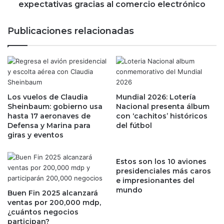
u
r
expectativas gracias al comercio electrónico
m
a
e
e
Publicaciones relacionadas
j
n
o
b
r
o
n
l
i
s
v
a
e
Los vuelos de Claudia
Mundial 2026: Lotería
t
Sheinbaum: gobierno usa
Nacional presenta álbum
l
r
hasta 17 aeronaves de
con ‘cachitos’ históricos
e
a
Defensa y Marina para
del fútbol
n
s
giras y eventos
m
s
á
u
s
p
Estos son los 10 aviones
d
presidenciales más caros
e
e impresionantes del
e
r
mundo
u
a
Buen Fin 2025 alcanzará
n
ventas por 200,000 mdp,
r
¿cuántos negocios
a
e
participan?
ñ
x