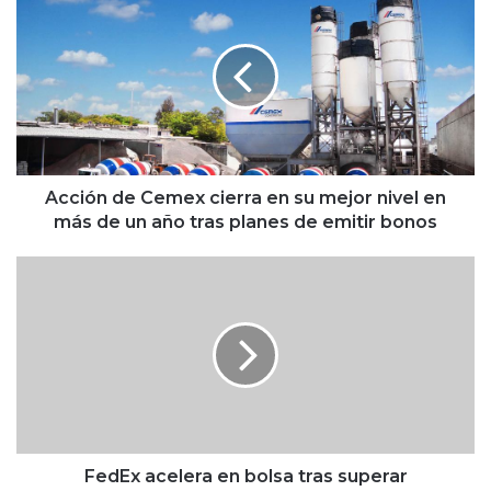
EU
c
c
i
ó
n
d
e
C
e
Acción de Cemex cierra en su mejor nivel en
m
más de un año tras planes de emitir bonos
e
x
F
c
e
i
d
e
E
r
x
r
a
a
c
e
e
n
l
s
e
FedEx acelera en bolsa tras superar