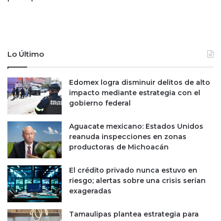
o
p
t
e
r
c
a
t
s
a
Lo Último
p
t
l
i
a
Edomex logra disminuir delitos de alto
v
n
impacto mediante estrategia con el
a
e
gobierno federal
s
s
g
d
r
Aguacate mexicano: Estados Unidos
e
a
reanuda inspecciones en zonas
e
c
productoras de Michoacán
m
i
i
a
El crédito privado nunca estuvo en
t
s
riesgo; alertas sobre una crisis serían
i
a
exageradas
r
l
b
c
Tamaulipas plantea estrategia para
o
o