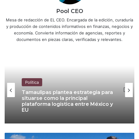
Pool CEO
Mesa de redacción de EL CEO. Encargada de la edición, curaduría
y producción de contenidos informativos en finanzas, negocios y
economía. Convierte información de agencias, reportes y
documentos en piezas claras, verificadas y relevantes.
Política
Política
The Economist cuestiona giro de
Claudia Sheinbaum ante Donald
Trump; ve defensa de aliados de
Morena señalados por corrupción
Tamaulipas plantea estrategia para
situarse como la principal
A
plataforma logística entre México y