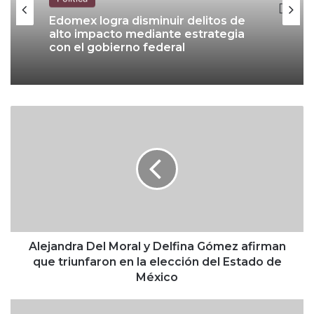
Edomex logra disminuir delitos de
alto impacto mediante estrategia
con el gobierno federal
A
l
e
j
a
n
d
r
a
D
Alejandra Del Moral y Delfina Gómez afirman
e
que triunfaron en la elección del Estado de
l
México
M
o
E