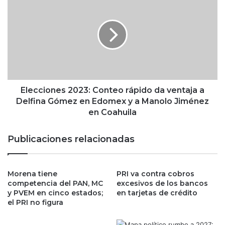
r
l
a
e
l
c
y
c
D
i
e
o
l
n
f
e
i
s
Elecciones 2023: Conteo rápido da ventaja a
n
2
Delfina Gómez en Edomex y a Manolo Jiménez
a
0
en Coahuila
G
2
ó
3
Publicaciones relacionadas
m
:
e
C
z
o
a
Morena tiene
PRI va contra cobros
n
f
competencia del PAN, MC
excesivos de los bancos
t
y PVEM en cinco estados;
en tarjetas de crédito
i
e
el PRI no figura
r
o
m
r
a