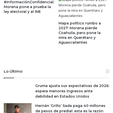
á
#InformaciónConfidencial:
n
p
Morena pone a prueba la
q
i
ley electoral y al INE
u
d
e
o
Mapa político rumbo a
t
d
2027: Morena pierde
r
a
Coahuila, pero pone la
i
mira en Querétaro y
v
Aguascalientes
u
e
n
n
f
t
a
a
r
j
o
a
Lo Último
n
a
e
D
n
e
Gruma ajusta sus expectativas de 2026:
l
l
espera menores ingresos ante
a
f
debilidad en Estados Unidos
e
i
Hernán ‘Grillo’ Sada paga 40 millones
l
n
de pesos de predial: esta es la razón
e
a