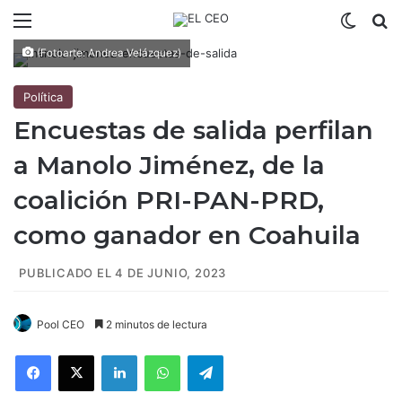
Menú
Switch
B
(Fotoarte: Andrea Velázquez)
Política
Encuestas de salida perfilan
a Manolo Jiménez, de la
coalición PRI-PAN-PRD,
como ganador en Coahuila
PUBLICADO EL 4 DE JUNIO, 2023
Pool CEO
2 minutos de lectura
Facebook
X
LinkedIn
WhatsApp
Telegram