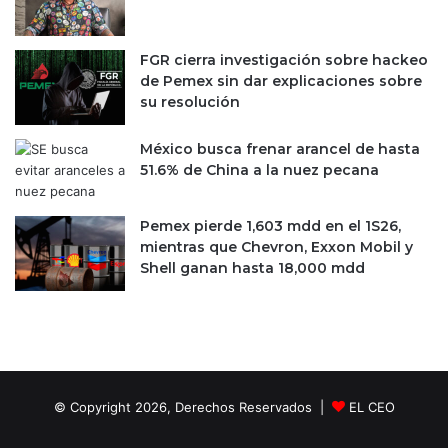
c
G
c
ó
i
m
FGR cierra investigación sobre hackeo
ó
e
de Pemex sin dar explicaciones sobre
n
z
su resolución
d
e
e
n
México busca frenar arancel de hasta
l
E
51.6% de China a la nuez pecana
E
d
s
o
t
Pemex pierde 1,603 mdd en el 1S26,
m
a
mientras que Chevron, Exxon Mobil y
e
d
Shell ganan hasta 18,000 mdd
x
o
y
d
a
e
M
M
a
é
n
x
o
© Copyright 2026, Derechos Reservados |
EL CEO
i
l
c
o