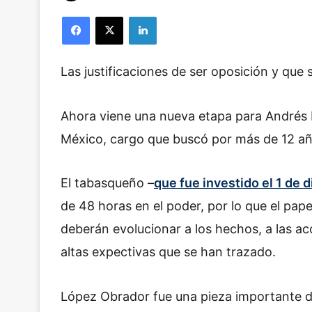
o
Facebook
X
LinkedIn
l
l
o
Las justificaciones de ser oposición y que 
w
o
n
Ahora viene una nueva etapa para Andrés
X
México, cargo que buscó por más de 12 años
El tabasqueño –
que fue investido el 1 de 
de 48 horas en el poder, por lo que el pape
deberán evolucionar a los hechos, a las a
altas expectivas que se han trazado.
López Obrador fue una pieza importante de