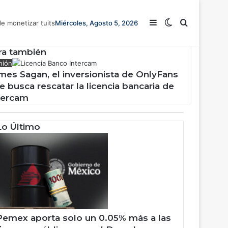
C
e
Barra lateral
Switch skin
Buscar
e monetizar tuits
Miércoles, Agosto 5, 2026
r
r
a
ra también
r
nión
mes Sagan, el inversionista de OnlyFans
e busca rescatar la licencia bancaria de
tercam
Lo Último
Pemex aporta solo un 0.05% más a las