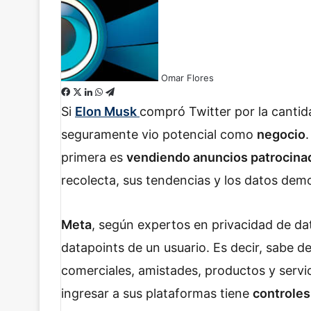
Omar Flores
F
X
L
W
T
a
i
h
e
Si
Elon Musk
compró Twitter por la cantid
c
n
a
l
seguramente vio potencial como
negocio
e
k
t
e
b
e
s
g
primera es
vendiendo anuncios patrocin
o
d
A
r
recolecta, sus tendencias y los datos dem
o
I
p
a
k
n
p
m
Meta
, según expertos en privacidad de da
datapoints de un usuario. Es decir, sabe de
comerciales, amistades, productos y servi
ingresar a sus plataformas tiene
controles