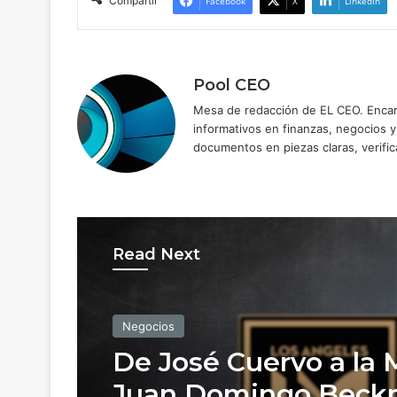
Compartir
Facebook
X
LinkedIn
Pool CEO
Mesa de redacción de EL CEO. Encarg
informativos en finanzas, negocios 
documentos en piezas claras, verific
Read Next
Negocios
De José Cuervo a la 
Juan Domingo Bec