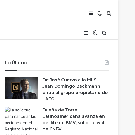
Barra lateral
Switch skin
Buscar
Barra lateral
Switch skin
Buscar
Lo Último
De José Cuervo a la MLS;
Juan Domingo Beckmann
entra al grupo propietario de
LAFC
Dueña de Torre
Latinoamericana avanza en
deslite de BMV; solicita aval
de CNBV