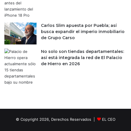
r
a
t
r
a
t
l
i
Carlos Slim apuesta por Puebla; así
a
c
busca expandir el imperio inmobiliario
p
i
de Grupo Carso
o
p
s
a
i
No solo son tiendas departamentales:
c
b
así está integrada la red de El Palacio
i
i
de Hierro en 2026
ó
l
n
i
e
d
n
a
e
d
l
A
t
l
é
© Copyright 2026, Derechos Reservados |
EL CEO
t