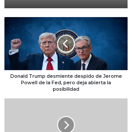
D
o
n
a
l
d
T
r
u
m
Donald Trump desmiente despido de Jerome
p
Powell de la Fed, pero deja abierta la
d
posibilidad
e
s
A
m
p
i
o
e
l
n
l
t