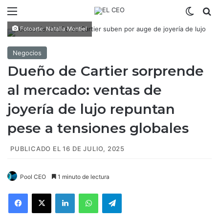
Menú
Switch
B
Fotoarte: Natalia Montiel
Negocios
Dueño de Cartier sorprende
al mercado: ventas de
joyería de lujo repuntan
pese a tensiones globales
PUBLICADO EL 16 DE JULIO, 2025
Pool CEO
1 minuto de lectura
Facebook
X
LinkedIn
WhatsApp
Telegram