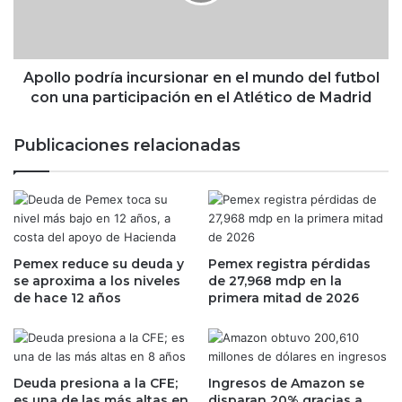
o
e
p
d
o
e
d
s
r
Apollo podría incursionar en el mundo del futbol
p
í
con una participación en el Atlético de Madrid
i
a
d
i
Publicaciones relacionadas
o
n
d
c
e
u
J
r
e
s
r
i
o
Pemex reduce su deuda y
Pemex registra pérdidas
o
se aproxima a los niveles
de 27,968 mdp en la
m
n
de hace 12 años
primera mitad de 2026
e
a
P
r
o
e
w
n
e
e
Deuda presiona a la CFE;
Ingresos de Amazon se
l
l
es una de las más altas en
disparan 20% gracias a