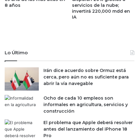
l
m
8 años
servicios de la nube;
d
invertirá 220,000 mdd en
u
e
IA
n
l
d
a
o
F
d
e
e
d
l
Lo Último
,
f
p
u
e
t
Irán dice acuerdo sobre Ormuz está
r
b
cerca, pero aún no es suficiente para
o
o
abrir la vía navegable
d
l
e
c
Ocho de cada 10 empleos son
j
o
informales en agricultura, servicios y
a
n
construcción
a
u
b
n
El problema que Apple deberá resolver
i
a
antes del lanzamiento del iPhone 18
e
p
Pro