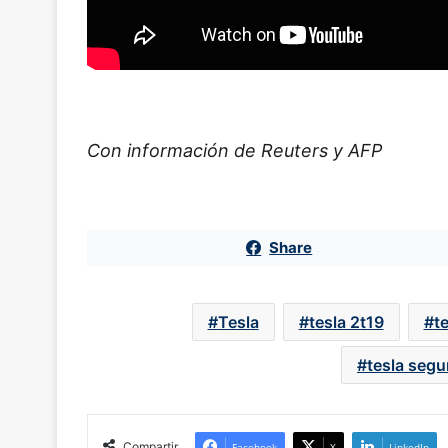
Con información de Reuters y AFP
Share
Tesla
tesla 2t19
t
tesla segu
Compartir
Facebook
X
LinkedIn