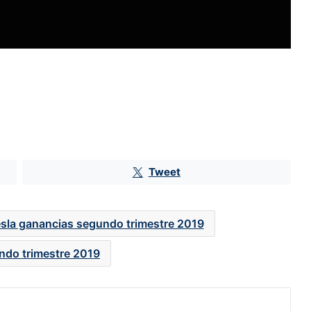
Fintech inician como bancos con
pérdidas de más de 4,000 mdp
Tweet
Greg Abel, CEO de Berkshire,
apuesta por el sector inmobiliario
esla ganancias segundo trimestre 2019
tras el retiro de Warren Buffett
ndo trimestre 2019
BlackRock gana peso en Televisa:
eleva su participación a 5.2% y se
vuelve el sexto mayor inversionista