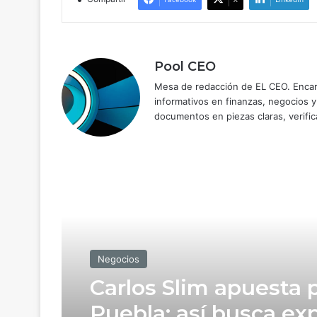
Pool CEO
Mesa de redacción de EL CEO. Encarg
informativos en finanzas, negocios 
documentos en piezas claras, verific
Read Next
Negocios
Negocios